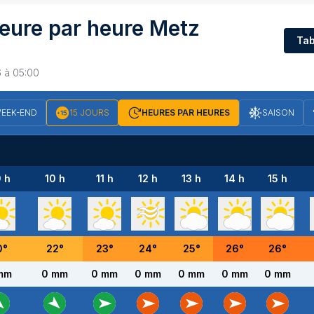
eure par heure
Metz
Tab
6 à 05:00
EEK-END
15 JOURS
HEURES PAR HEURES
SAISON
 h
10 h
11 h
12 h
13 h
14 h
15 h
0
°
22
°
23
°
24
°
25
°
26
°
26
°
mm
0 mm
0 mm
0 mm
0 mm
0 mm
0 mm