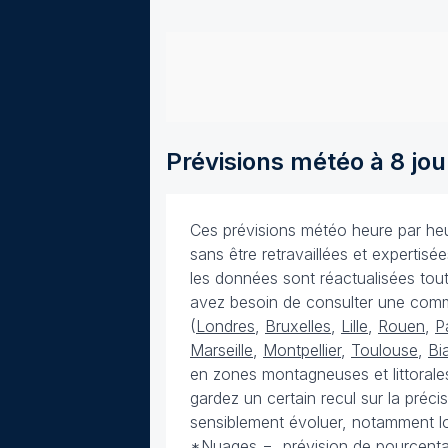
Prévisions météo à 8 jou
Ces prévisions météo heure par heur
sans être retravaillées et expertis
les données sont réactualisées toute
avez besoin de consulter une com
(
Londres
,
Bruxelles
,
Lille
,
Rouen
,
P
Marseille
,
Montpellier
,
Toulouse
,
Bia
en zones montagneuses et littorales
gardez un certain recul sur la préc
sensiblement évoluer, notamment lo
*Nuages = prévision de pourcenta