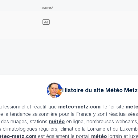
Histoire du site Météo
Metz
rofessionnel et réactif que
meteo-metz.com
, le 1er site
mét
ue la tendance saisonnière pour la France y sont réactualisée
et des nuages, stations
météo
en ligne, nombreuses webcams,
ans climatologiques réguliers, climat de la Lorraine et du Lux
eteo-metz.com
est également le portail
météo
lorrain et lu