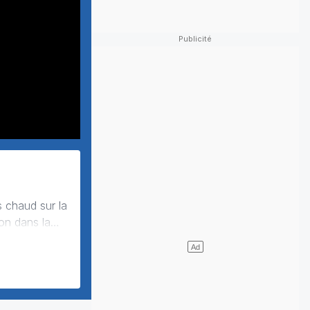
s chaud sur la
on dans la
 sous l’influ…