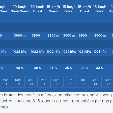
m/h
10
km/h
10
km/h
15
km/h
15
km/h
15
km/h
15
km/h
1
Ouest
Nord-Ouest
Ouest
Ouest
Ouest
Ouest
Ouest
No
0
m
3900
m
3800
m
3800
m
3900
m
3900
m
3900
m
hPa
1022
hPa
1022
hPa
1022
hPa
1022
hPa
1021
hPa
1021
hPa
1
%
40
%
39
%
36
%
35
%
34
%
33
%
Mar.
Mer.
Jeu.
Ven.
Sam.
Dim.
Lun.
Mar.
Mer.
11
12
13
14
15
16
17
18
19
ies brutes des modèles météo, contrairement aux prévisions q
eil et la tableau à 15 jours et qui sont retravaillées par nos p
rnet)