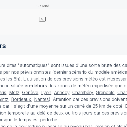
rs
e dites "automatiques" sont issues d'une sortie brute des ca
ées par nos prévisionnistes (dernier scénario du modèle améri
s les 6h). L'utilisation de ces prévisions météo est intéressa
mune située
en-dehors
des zones de météo expertisée que n
aris
,
Metz
,
Genève
,
Lyon
,
Annecy
,
Chambéry
,
Grenoble
,
Cha
rritz
,
Bordeaux
,
Nantes
). Attention car ces prévisions doivent
 car il s'agit d'une moyenne sur un carré de 25 km de coté. D
ision temporelle au-delà de deux ou trois jours car ces prévisi
rsque le temps est perturbé.
ge de la couverture nuageuse au niveau bas, moyen et élevé