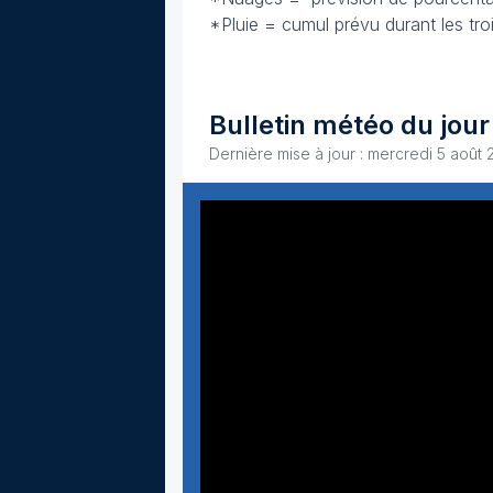
*Pluie = cumul prévu durant les tr
Bulletin météo du jour
Dernière mise à jour : mercredi 5 août 