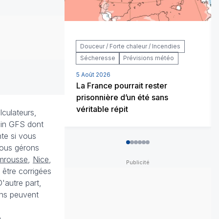
Douceur / Forte chaleur / Incendies
Sécheresse
Prévisions météo
5 Août 2026
La France pourrait rester
prisonnière d’un été sans
véritable répit
lculateurs,
cain GFS dont
nte si vous
0
1
2
3
4
5
ous gérons
mrousse
,
Nice
,
 être corrigées
'autre part,
ons peuvent
.