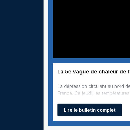
La 5e vague de chaleur de l’
La dépression circulant au nord de
France. Ce jeudi, les température
plupart des régions. Seul le pourt
Lire le bulletin complet