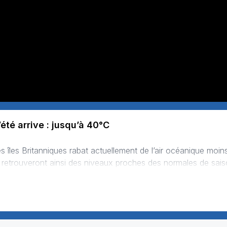
été arrive : jusqu’à 40°C
s îles Britanniques rabat actuellement de l’air océanique moin
s retrouveront ainsi des niveaux proches des normales de sais
our méditerranéen restera soumis à de fortes chaleurs, toujours