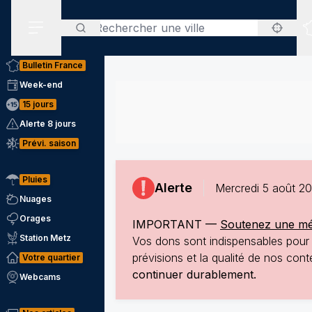
Rechercher
Menu secondaire
Bulletin France
Week-end
15 jours
Alerte 8 jours
Prévi. saison
Pluies
Alerte
Mercredi 5 août 20
Nuages
Orages
IMPORTANT —
Soutenez une mété
Station Metz
Vos dons sont indispensables pour p
prévisions et la qualité de nos co
Votre quartier
continuer durablement.
Webcams