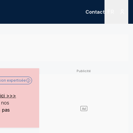
FR
Contact
Menu
Menu des
sion expertisée
ici >>>
e nos
a pas