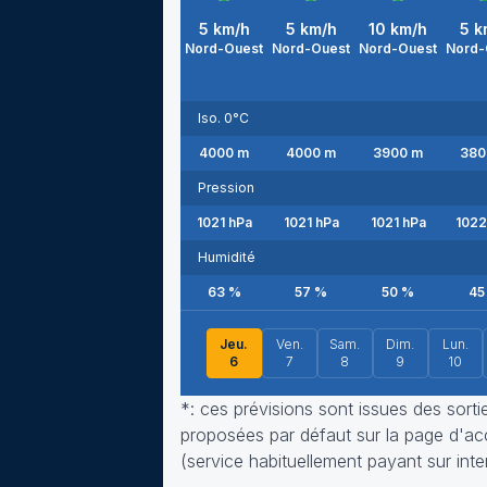
5
km/h
5
km/h
10
km/h
5
k
Nord-Ouest
Nord-Ouest
Nord-Ouest
Nord-
Iso. 0°C
4000
m
4000
m
3900
m
380
Pression
1021
hPa
1021
hPa
1021
hPa
1022
Humidité
63
%
57
%
50
%
45
Jeu.
Ven.
Sam.
Dim.
Lun.
6
7
8
9
10
*: ces prévisions sont issues des sort
proposées par défaut sur la page d'accu
(service habituellement payant sur inte