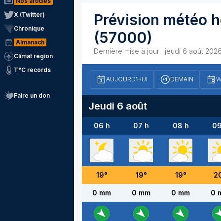
Nos articles
X (Twitter)
Prévision météo h
Chronique
(57000)
Almanach
Dernière mise à jour :
jeudi 6 août 202
Climat région
T°C records
AUJOURD'HUI
DEMAIN
W
Faire un don
Jeudi 6 août
06 h
07 h
08 h
09
19
°
19
°
19
°
2
0 mm
0 mm
0 mm
0 