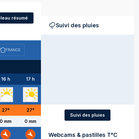
leau résumé
Suivi des pluies
FRANCE
16 h
17 h
18 h
19 h
20 h
21 h
27
°
27
°
26
°
25
°
25
°
23
°
Suivi des pluies
0 mm
0 mm
0 mm
0 mm
0 mm
0 mm
Webcams & pastilles T°C