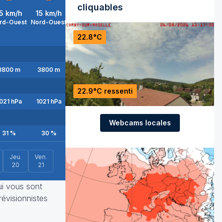
cliquables
5
km/h
15
km/h
15
km/h
15
km/h
10
km/h
10
km/h
rd-Ouest
Nord-Ouest
Nord-Ouest
Nord-Ouest
Nord-Ouest
Nord-Oues
22.8°C
3800
m
3800
m
3800
m
3800
m
3800
m
3900
m
22.9°C ressenti
021
hPa
1021
hPa
1021
hPa
1021
hPa
1021
hPa
1021
hPa
Webcams locales
31
%
30
%
31
%
32
%
32
%
35
%
Jeu.
Ven.
20
21
ui vous sont
révisionnistes