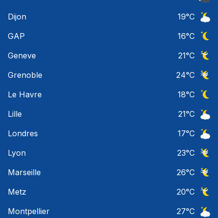
Ciel 
Dijon
19
°C
Ciel 
GAP
16
°C
Ciel 
Geneve
21
°C
Ciel 
Grenoble
24
°C
Ciel 
Le Havre
18
°C
Ciel 
Lille
21
°C
Ciel 
Londres
17
°C
Ciel 
Lyon
23
°C
Ciel 
Marseille
26
°C
Ciel 
Metz
20
°C
Ciel 
Montpellier
27
°C