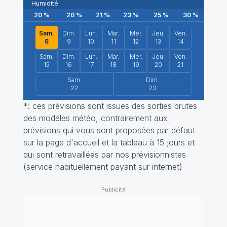
Humidité
20
%
20
%
21
%
23
%
25
%
30
%
31
Sam.
Dim.
Lun.
Mar.
Mer.
Jeu.
Ven.
8
9
10
11
12
13
14
Sam.
Dim.
Lun.
Mar.
Mer.
Jeu.
Ven.
15
16
17
18
19
20
21
Sam.
Dim.
22
23
*: ces prévisions sont issues des sorties brutes
des modèles météo, contrairement aux
prévisions qui vous sont proposées par défaut
sur la page d'accueil et la tableau à 15 jours et
qui sont retravaillées par nos prévisionnistes
(service habituellement payant sur internet)