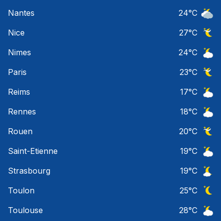
Ciel 
Nantes
24
°C
Ciel 
Nice
27
°C
Ciel 
Nimes
24
°C
Ciel 
Paris
23
°C
Ciel 
Reims
17
°C
Ciel 
Rennes
18
°C
Ciel 
Rouen
20
°C
Ciel 
Saint-Etienne
19
°C
Ciel 
Strasbourg
19
°C
Ciel 
Toulon
25
°C
Ciel 
Toulouse
28
°C