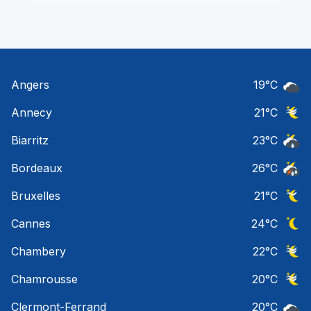
Angers
19
°C
Ciel 
Annecy
21
°C
Ciel 
Biarritz
23
°C
Risqu
Bordeaux
26
°C
Temps
Bruxelles
21
°C
Ciel 
Cannes
24
°C
Ciel 
Chambery
22
°C
Ciel 
Chamrousse
20
°C
Ciel 
Clermont-Ferrand
20
°C