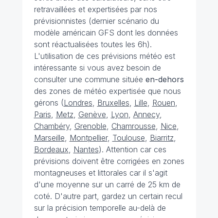
retravaillées et expertisées par nos
prévisionnistes (dernier scénario du
modèle américain GFS dont les données
sont réactualisées toutes les 6h).
L'utilisation de ces prévisions météo est
intéressante si vous avez besoin de
consulter une commune située
en-dehors
des zones de météo expertisée que nous
gérons (
Londres
,
Bruxelles
,
Lille
,
Rouen
,
Paris
,
Metz
,
Genève
,
Lyon
,
Annecy
,
Chambéry
,
Grenoble
,
Chamrousse
,
Nice
,
Marseille
,
Montpellier
,
Toulouse
,
Biarritz
,
Bordeaux
,
Nantes
). Attention car ces
prévisions doivent être corrigées en zones
montagneuses et littorales car il s'agit
d'une moyenne sur un carré de 25 km de
coté. D'autre part, gardez un certain recul
sur la précision temporelle au-delà de