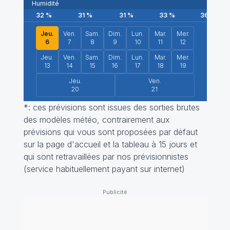
Humidité
32
%
31
%
31
%
33
%
36
%
Jeu.
Ven.
Sam.
Dim.
Lun.
Mar.
Mer.
6
7
8
9
10
11
12
Jeu.
Ven.
Sam.
Dim.
Lun.
Mar.
Mer.
13
14
15
16
17
18
19
Jeu.
Ven.
20
21
*: ces prévisions sont issues des sorties brutes
des modèles météo, contrairement aux
prévisions qui vous sont proposées par défaut
sur la page d'accueil et la tableau à 15 jours et
qui sont retravaillées par nos prévisionnistes
(service habituellement payant sur internet)