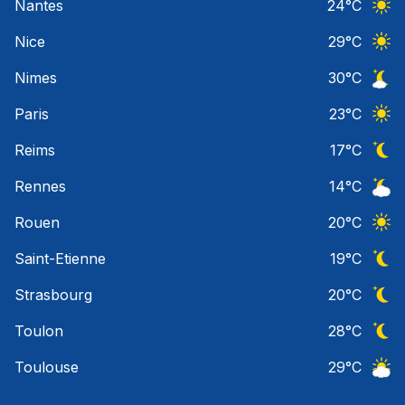
Nantes
24
°C
Ciel 
Nice
29
°C
Ciel 
Nimes
30
°C
Ciel 
Paris
23
°C
Ciel 
Reims
17
°C
Ciel 
Rennes
14
°C
Ciel 
Rouen
20
°C
Ciel 
Saint-Etienne
19
°C
Ciel 
Strasbourg
20
°C
Ciel 
Toulon
28
°C
Ciel 
Toulouse
29
°C
Ciel 