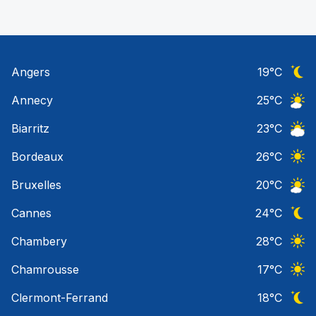
Angers
19
°C
Ciel 
Annecy
25
°C
Ciel 
Biarritz
23
°C
Ciel 
Bordeaux
26
°C
Ciel 
Bruxelles
20
°C
Ciel 
Cannes
24
°C
Ciel 
Chambery
28
°C
Ciel 
Chamrousse
17
°C
Ciel 
Clermont-Ferrand
18
°C
Ciel 