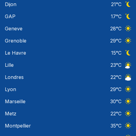
Dijon
21
°C
Ciel 
GAP
17
°C
Ciel 
Geneve
28
°C
Ciel 
Grenoble
29
°C
Ciel 
Le Havre
15
°C
Ciel 
Lille
23
°C
Ciel 
Londres
22
°C
Ciel 
Lyon
29
°C
Ciel 
Marseille
30
°C
Ciel 
Metz
22
°C
Ciel 
Montpellier
35
°C
Ciel 