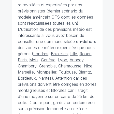
retravaillées et expertisées par nos
prévisionnistes (dernier scénario du
modèle américain GFS dont les données
sont réactualisées toutes les 6h).
L'utilisation de ces prévisions météo est
intéressante si vous avez besoin de
consulter une commune située
en-dehors
des zones de météo expertisée que nous
gérons (
Londres
,
Bruxelles
,
Lille
,
Rouen
,
Paris
,
Metz
,
Genève
,
Lyon
,
Annecy
,
Chambéry
,
Grenoble
,
Chamrousse
,
Nice
,
Marseille
,
Montpellier
,
Toulouse
,
Biarritz
,
Bordeaux
,
Nantes
). Attention car ces
prévisions doivent être corrigées en zones
montagneuses et littorales car il s'agit
d'une moyenne sur un carré de 25 km de
coté. D'autre part, gardez un certain recul
sur la précision temporelle au-delà de