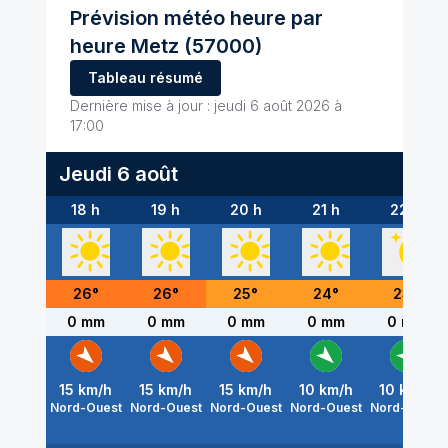
Prévision météo heure par
heure
Metz
(57000)
Tableau résumé
Dernière mise à jour :
jeudi 6 août 2026 à
17:00
Jeudi 6 août
18 h
19 h
20 h
21 h
22 h
26
°
26
°
25
°
24
°
23
°
0 mm
0 mm
0 mm
0 mm
0 mm
15
km/h
15
km/h
15
km/h
10
km/h
10
km/h
Nord-Ouest
Nord-Ouest
Nord-Ouest
Nord-Ouest
Nord-Ouest