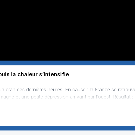
is la chaleur s’intensifie
llemagne et une petite dépression arrivant par l’ouest. Résultat :
appel d’air brûlant remonte directement du Sahara. Dimanche, un talweg atlantique trav…