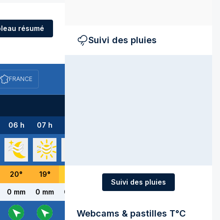
leau résumé
Suivi des pluies
FRANCE
06 h
07 h
08 h
09 h
10 h
11 h
12 h
20
°
19
°
18
°
20
°
23
°
27
°
29
°
Suivi des pluies
0 mm
0 mm
0 mm
0 mm
0 mm
0 mm
0 mm
Webcams & pastilles T°C