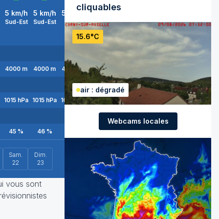
cliquables
5
km/h
5
km/h
5
km/h
5
km/h
0
km/h
5
km/h
5
km/h
Sud-Est
Sud-Est
Sud
Sud-Est
Nord-Ouest
Sud-Est
Sud-Ouest
15.6°C
4000
m
4000
m
4000
m
4000
m
4100
m
4000
m
3800
m
air : dégradé
1015
hPa
1015
hPa
1015
hPa
1015
hPa
1015
hPa
1015
hPa
1015
hPa
Webcams locales
45
%
46
%
50
%
54
%
43
%
33
%
25
%
Sam.
Dim.
22
23
ui vous sont
révisionnistes