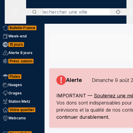
Rechercher
Menu secondaire
Bulletin France
Week-end
15 jours
Alerte 8 jours
Prévi. saison
Pluies
Alerte
Dimanche 9 août 2
Nuages
Orages
IMPORTANT —
Soutenez une mété
Station Metz
Vos dons sont indispensables pour p
prévisions et la qualité de nos co
Votre quartier
continuer durablement.
Webcams