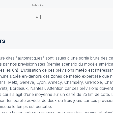
rs
e dites "automatiques" sont issues d'une sortie brute des ca
ées par nos prévisionnistes (dernier scénario du modèle améri
s les 6h). L'utilisation de ces prévisions météo est intéressa
mune située
en-dehors
des zones de météo expertisée que n
aris
,
Metz
,
Genève
,
Lyon
,
Annecy
,
Chambéry
,
Grenoble
,
Cha
rritz
,
Bordeaux
,
Nantes
). Attention car ces prévisions doivent
 car il s'agit d'une moyenne sur un carré de 25 km de coté. D
ision temporelle au-delà de deux ou trois jours car ces prévisi
rsque le temps est perturbé.
ge de la couverture nuageuse au niveau bas, moyen et élevé