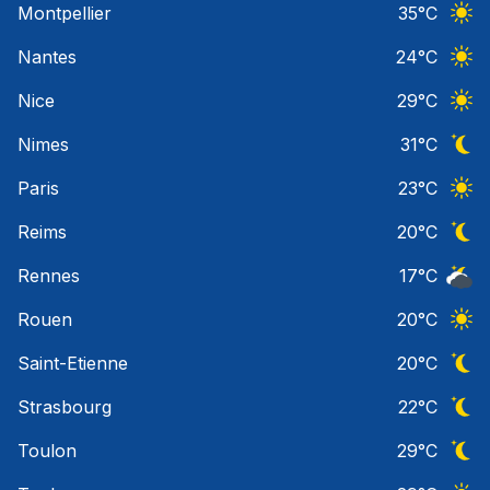
Montpellier
35
°C
Ciel 
Nantes
24
°C
Ciel 
Nice
29
°C
Ciel 
Nimes
31
°C
Ciel 
Paris
23
°C
Ciel 
Reims
20
°C
Ciel 
Rennes
17
°C
Ciel 
Rouen
20
°C
Ciel 
Saint-Etienne
20
°C
Ciel 
Strasbourg
22
°C
Ciel 
Toulon
29
°C
Ciel 