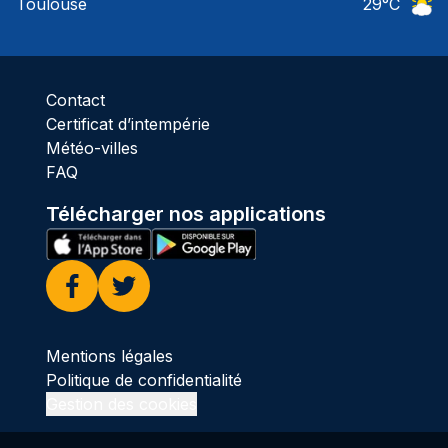
Toulouse
29
°C
Ciel 
Contact
Certificat d’intempérie
Météo-villes
FAQ
Télécharger nos applications
Facebook
Twitter
Mentions légales
Politique de confidentialité
Gestion des cookies