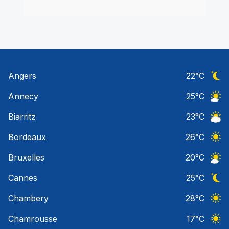
Angers
22
°C
Ciel 
Annecy
25
°C
Ciel 
Biarritz
23
°C
Ciel 
Bordeaux
26
°C
Ciel 
Bruxelles
20
°C
Ciel 
Cannes
25
°C
Ciel 
Chambery
28
°C
Ciel 
Chamrousse
17
°C