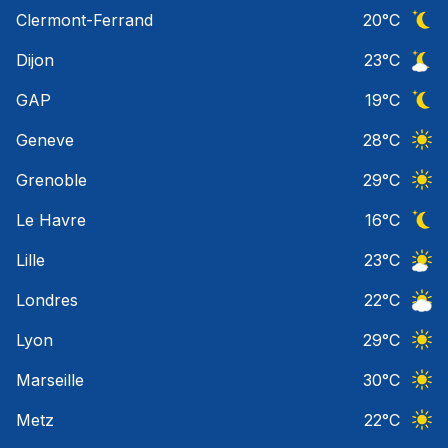
Ciel 
Clermont-Ferrand
20
°C
Ciel 
Dijon
23
°C
Ciel 
GAP
19
°C
Ciel 
Geneve
28
°C
Ciel 
Grenoble
29
°C
Ciel 
Le Havre
16
°C
Ciel 
Lille
23
°C
Ciel 
Londres
22
°C
Ciel 
Lyon
29
°C
Ciel 
Marseille
30
°C
Ciel 
Metz
22
°C
Ciel 