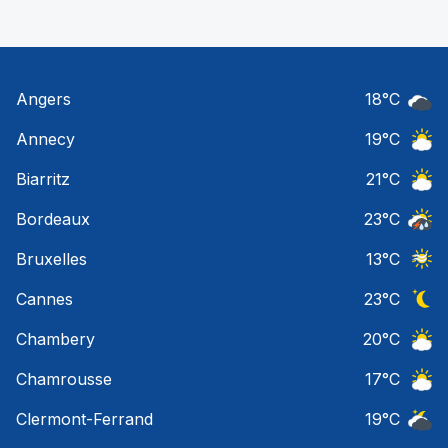
Angers
18
°C
Ciel 
Annecy
19
°C
Ciel 
Biarritz
21
°C
Ciel 
Bordeaux
23
°C
Temps
Bruxelles
13
°C
Ciel 
Cannes
23
°C
Ciel 
Chambery
20
°C
Ciel 
Chamrousse
17
°C
Ciel 
Clermont-Ferrand
19
°C
Ciel 