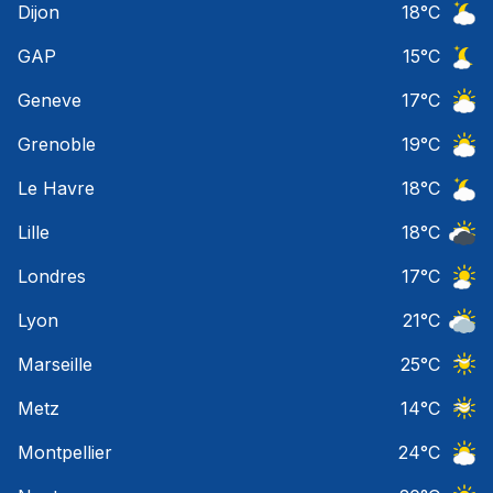
Dijon
18
°C
Ciel 
GAP
15
°C
Ciel 
Geneve
17
°C
Ciel 
Grenoble
19
°C
Ciel 
Le Havre
18
°C
Ciel 
Lille
18
°C
Ciel 
Londres
17
°C
Ciel 
Lyon
21
°C
Ciel 
Marseille
25
°C
Ciel 
Metz
14
°C
Ciel 
Montpellier
24
°C
Ciel 