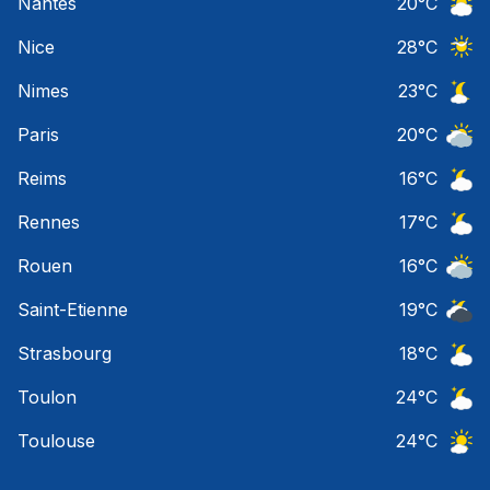
Nantes
20
°C
Ciel 
Nice
28
°C
Ciel 
Nimes
23
°C
Ciel 
Paris
20
°C
Ciel 
Reims
16
°C
Ciel 
Rennes
17
°C
Ciel 
Rouen
16
°C
Ciel 
Saint-Etienne
19
°C
Ciel 
Strasbourg
18
°C
Ciel 
Toulon
24
°C
Ciel 
Toulouse
24
°C
Ciel 