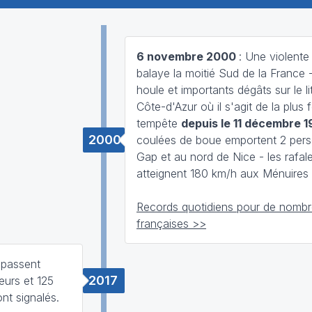
6 novembre 2000
: Une violente
balaye la moitié Sud de la France -
houle et importants dégâts sur le lit
Côte-d'Azur où il s'agit de la plus 
tempête
depuis le 11 décembre 
2000
coulées de boue emportent 2 per
Gap et au nord de Nice - les rafal
atteignent 180 km/h aux Ménuires 
Records quotidiens pour de nombre
françaises >>
épassent
2017
eurs et 125
nt signalés.