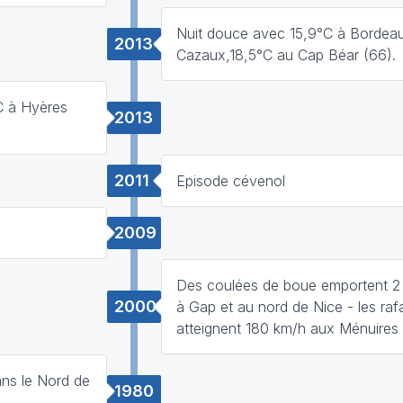
Nuit douce avec 15,9°C à Bordeau
2013
Cazaux,18,5°C au Cap Béar (66).
C à Hyères
2013
2011
Episode cévenol
2009
Des coulées de boue emportent 2
2000
à Gap et au nord de Nice - les raf
atteignent 180 km/h aux Ménuires 
ans le Nord de
1980