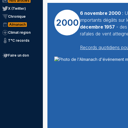
Nos articles
X (Twitter)
6 novembre 2000
: 
Chronique
importants dégâts sur le
2000
Almanach
décembre 1957
- des
Climat région
rafales de vent atteig
T°C records
Records quotidiens pou
Faire un don