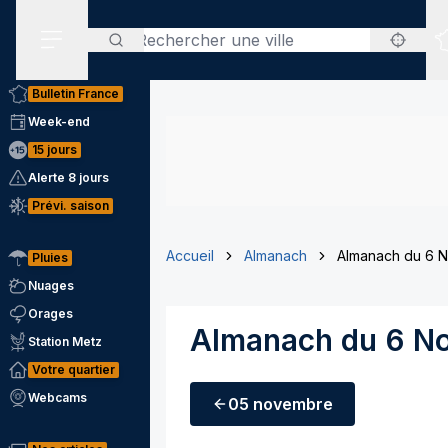
Rechercher
Menu secondaire
Bulletin France
Week-end
15 jours
Alerte 8 jours
Prévi. saison
Accueil
Almanach
Almanach du 6 
Pluies
Nuages
Orages
Almanach du 6 N
Station Metz
Votre quartier
Webcams
05 novembre