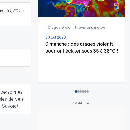
x, 16,7°C à
Orage / Grêle
Prévisions météo
8 Août 2026
Dimanche : des orages violents
pourront éclater sous 35 à 38°C !
 personnes
0
1
2
3
4
5
ales de vent
(Savoie).