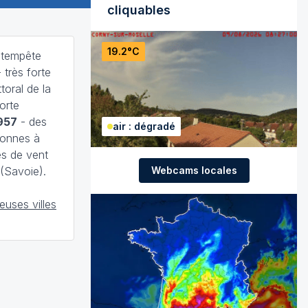
cliquables
19.2°C
 tempête
 très forte
toral de la
forte
1957
- des
air : dégradé
sonnes à
es de vent
Webcams locales
(Savoie).
uses villes