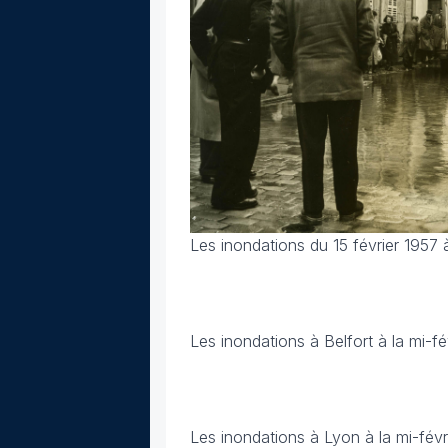
Les inondations du 15 février 1957 
Les inondations à Belfort à la mi-fé
Les inondations à Lyon à la mi-févr