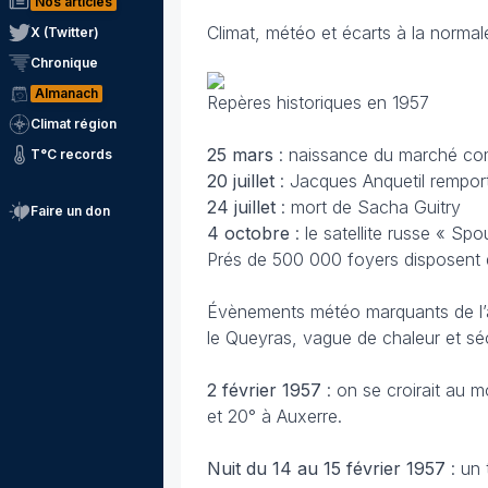
Nos articles
Climat, météo et écarts à la normal
X (Twitter)
Chronique
Almanach
Repères historiques en 1957
Climat région
25 mars
: naissance du marché c
T°C records
20 juillet
: Jacques Anquetil rempor
24 juillet
: mort de Sacha Guitry
Faire un don
4 octobre
: le satellite russe « Sp
Prés de 500 000 foyers disposent d
Évènements météo marquants de l’an
le Queyras, vague de chaleur et séc
2 février 1957
: on se croirait au m
et 20° à Auxerre.
Nuit du 14 au 15 février
1957
: un