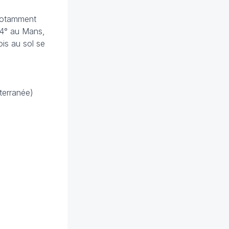
, notamment
-4° au Mans,
ois au sol se
iterranée)