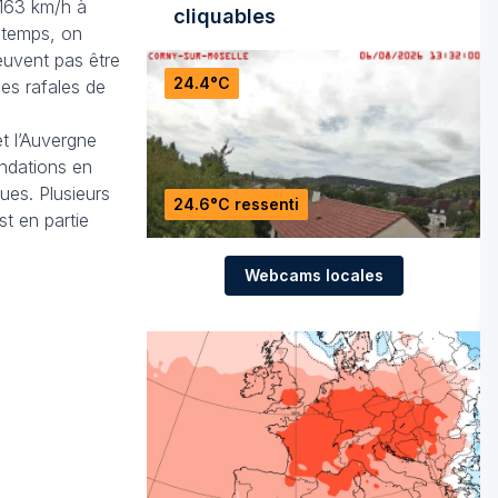
 163 km/h à
cliquables
 temps, on
euvent pas être
24.4°C
les rafales de
t l’Auvergne
ondations en
gues. Plusieurs
24.6°C ressenti
st en partie
Webcams locales