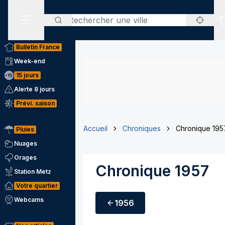
Rechercher
Menu secondaire
Bulletin France
Week-end
15 jours
Alerte 8 jours
Prévi. saison
Accueil
Chroniques
Chronique 195
Pluies
Nuages
Orages
Chronique 1957
Station Metz
Votre quartier
Webcams
1956