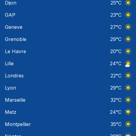
Dijon
25
°C
Ciel 
GAP
23
°C
Ciel 
Geneve
27
°C
Ciel 
Grenoble
29
°C
Ciel 
Le Havre
20
°C
Ciel 
Lille
24
°C
Ciel 
Londres
22
°C
Ciel 
Lyon
29
°C
Ciel 
Marseille
32
°C
Ciel 
Metz
24
°C
Ciel 
Montpellier
35
°C
Ciel 