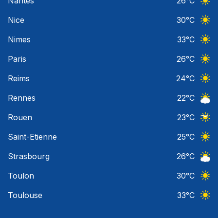
Nantes
26
°C
Ciel 
Nice
30
°C
Ciel 
Nimes
33
°C
Ciel 
Paris
26
°C
Ciel 
Reims
24
°C
Ciel 
Rennes
22
°C
Ciel 
Rouen
23
°C
Ciel 
Saint-Etienne
25
°C
Ciel 
Strasbourg
26
°C
Ciel 
Toulon
30
°C
Ciel 
Toulouse
33
°C
Ciel 