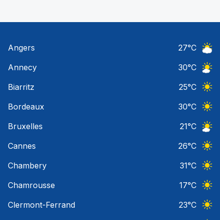
Angers
27
°C
Ciel 
Annecy
30
°C
Ciel 
Biarritz
25
°C
Ciel 
Bordeaux
30
°C
Ciel 
Bruxelles
21
°C
Ciel 
Cannes
26
°C
Ciel 
Chambery
31
°C
Ciel 
Chamrousse
17
°C
Ciel 
Clermont-Ferrand
23
°C
Ciel 