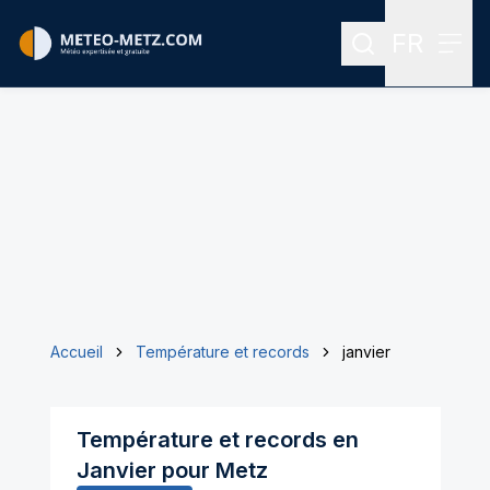
FR
Rechercher
Menu
Menu des
Accueil
Température et records
janvier
Température et records en
Janvier
pour
Metz