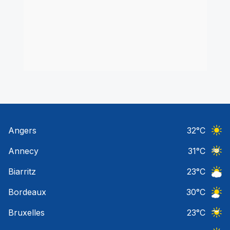
Angers
32
°C
Ciel 
Annecy
31
°C
Ciel 
Biarritz
23
°C
Ciel 
Bordeaux
30
°C
Ciel 
Bruxelles
23
°C
Ciel 