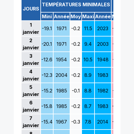
TE
TEMPÉRATURES MINIMALES
JOURS
Mini
Année
Moy
Maxi
Année
Mini
Ann
1
-19.1
1971
-0.2
11.5
2023
-8.6
199
janvier
2
-20.1
1971
-0.2
9.4
2003
-6.0
194
janvier
3
-12.6
1954
-0.2
10.5
1948
-7.6
194
janvier
4
-12.3
2004
-0.2
8.9
1983
-7.1
194
janvier
5
-15.2
1985
-0.1
8.8
1982
-6.9
198
janvier
6
-15.8
1985
-0.2
8.7
1983
-8.8
198
janvier
7
-15.4
1967
-0.3
7.8
2014
-8.9
198
janvier
8