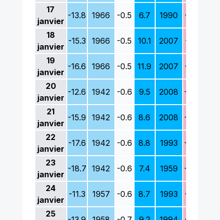
17
-13.8
1966
-0.5
6.7
1990
-9.2
196
janvier
18
-15.3
1966
-0.5
10.1
2007
-8.1
196
janvier
19
-16.6
1966
-0.5
11.9
2007
-5.6
196
janvier
20
-12.6
1942
-0.6
9.5
2008
-4.8
194
janvier
21
-15.9
1942
-0.6
8.6
2008
-8.7
194
janvier
22
-17.6
1942
-0.6
8.8
1993
-9.8
194
janvier
23
-18.7
1942
-0.6
7.4
1959
-9.8
194
janvier
24
-11.3
1957
-0.6
8.7
1993
-5.5
196
janvier
25
-13.9
1958
-0.7
9.2
1994
-3.8
194