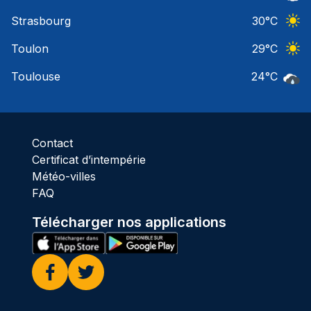
Ciel 
Strasbourg
30
°C
Ciel 
Toulon
29
°C
Ciel 
Toulouse
24
°C
Pluie
Contact
Certificat d’intempérie
Météo-villes
FAQ
Télécharger nos applications
Facebook
Twitter