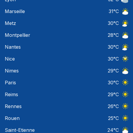
Ciel 
Marseille
31
°C
Ciel 
Metz
30
°C
Ciel 
Montpellier
28
°C
Ciel 
Nantes
30
°C
Ciel 
Nice
30
°C
Ciel 
Nimes
29
°C
Ciel 
Paris
30
°C
Ciel 
Reims
29
°C
Ciel 
Rennes
26
°C
Ciel 
Rouen
25
°C
Ciel 
Saint-Etienne
24
°C