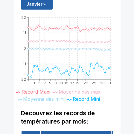
Janvier
22
11
0
-11
-22
1
3
5
7
9
11
13
15
17
19
22
25
28
31
Record Maxi
Moyenne des maxi
Moyenne des mini
Record Mini
Découvrez les records de
températures par mois: