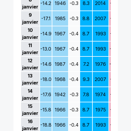
-14.2
1946
-0.3
8.3
2014
-8.5
198
janvier
9
-17.1
1985
-0.3
8.8
2007
-8.2
198
janvier
10
-14.9
1967
-0.4
8.7
1993
-6.2
196
janvier
11
-13.0
1967
-0.4
8.7
1993
-8.7
198
janvier
12
-14.6
1987
-0.4
7.2
1976
-11.3
198
janvier
13
-18.0
1968
-0.4
9.3
2007
-7.6
194
janvier
14
-17.6
1942
-0.3
7.8
1974
-8.2
198
janvier
15
-15.8
1966
-0.3
8.7
1975
-8.5
198
janvier
16
-18.8
1966
-0.4
8.7
1993
-8.2
196
janvier