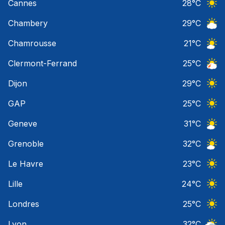
Cannes
28
°C
Ciel 
Chambery
29
°C
Ciel 
Chamrousse
21
°C
Ciel 
Clermont-Ferrand
25
°C
Orage
Dijon
29
°C
Ciel 
GAP
25
°C
Ciel 
Geneve
31
°C
Ciel 
Grenoble
32
°C
Ciel 
Le Havre
23
°C
Ciel 
Lille
24
°C
Ciel 
Londres
25
°C
Ciel 
Lyon
32
°C