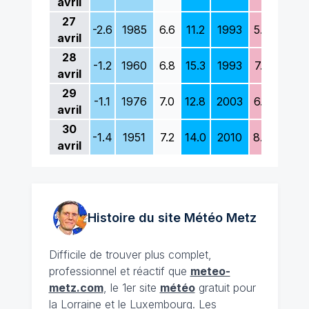
avril
27
-2.6
1985
6.6
11.2
1993
5.0
1981
avril
28
-1.2
1960
6.8
15.3
1993
7.2
1985
avril
29
-1.1
1976
7.0
12.8
2003
6.2
1985
avril
30
-1.4
1951
7.2
14.0
2010
8.6
1970
avril
Histoire du site Météo
Metz
Difficile de trouver plus complet,
professionnel et réactif que
meteo-
metz.com
, le 1er site
météo
gratuit pour
la Lorraine et le Luxembourg. Les