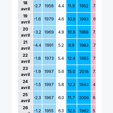
18
-2.7
1958
4.4
11.9
1952
7.2
1956
avril
19
-1.6
1979
4.6
10.9
1993
6.1
1965
avril
20
-3.2
1969
4.9
10.8
1988
7.0
1973
avril
21
-4.4
1991
5.2
9.9
1983
7.1
1965
avril
22
-1.8
1973
5.4
12.4
1985
7.3
1989
avril
23
-1.9
1997
5.6
15.0
2018
7.6
1976
avril
24
-1.5
1997
5.8
12.3
1943
4.5
1976
avril
25
-2.3
1967
6.0
11.7
2006
6.3
1980
avril
26
-1.2
1955
6.3
12.5
1962
5.3
1981