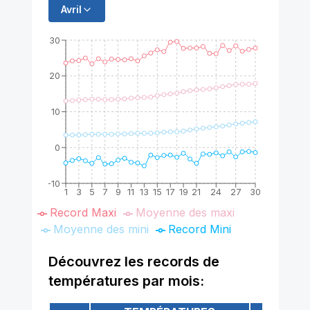
Avril
30
20
10
0
-10
1
3
5
7
9
11
13
15
17
19
21
24
27
30
Record Maxi
Moyenne des maxi
Moyenne des mini
Record Mini
Découvrez les records de
températures par mois: