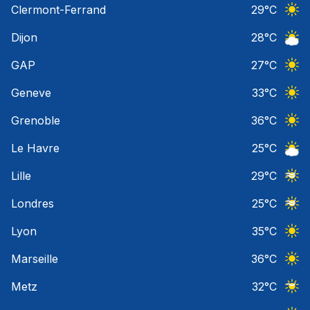
Clermont-Ferrand
29
°C
Ciel 
Dijon
28
°C
Ciel 
GAP
27
°C
Ciel 
Geneve
33
°C
Ciel 
Grenoble
36
°C
Ciel 
Le Havre
25
°C
Ciel 
Lille
29
°C
Ciel 
Londres
25
°C
Ciel 
Lyon
35
°C
Ciel 
Marseille
36
°C
Ciel 
Metz
32
°C
Ciel 