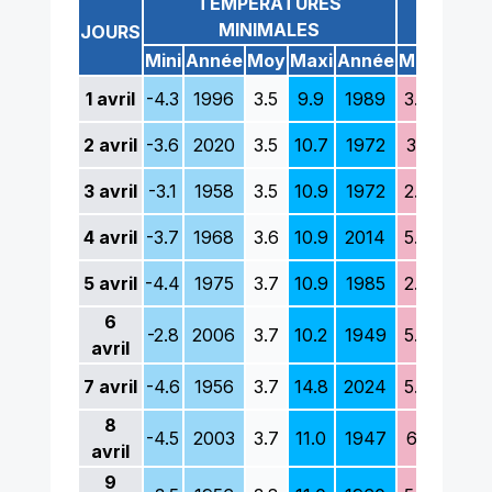
TEMPÉRATURES
TEM
MINIMALES
M
JOURS
Mini
Année
Moy
Maxi
Année
Mini
Anné
1
avril
-4.3
1996
3.5
9.9
1989
3.8
1952
2
avril
-3.6
2020
3.5
10.7
1972
3.1
2022
3
avril
-3.1
1958
3.5
10.9
1972
2.9
1975
4
avril
-3.7
1968
3.6
10.9
2014
5.3
1996
5
avril
-4.4
1975
3.7
10.9
1985
2.2
1956
6
-2.8
2006
3.7
10.2
1949
5.5
2013
avril
7
avril
-4.6
1956
3.7
14.8
2024
5.0
2008
8
-4.5
2003
3.7
11.0
1947
6.1
1958
avril
9