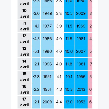
-3.5
1956
3.8
11.0
1960
5.3
1977
avril
10
-3.0
1949
3.8
10.5
2009
3.8
1986
avril
11
-4.1
1977
3.9
11.5
1969
2.3
1986
avril
12
-4.3
1986
4.0
11.8
1981
4.6
1986
avril
13
-5.1
1986
4.0
10.6
2007
5.3
1986
avril
14
-2.1
1998
4.0
11.8
1981
7.3
2001
avril
15
-2.8
1951
4.1
10.1
1956
5.8
1962
avril
16
-2.2
1951
4.3
10.3
2013
6.4
1956
avril
17
-2.1
2008
4.4
12.0
1952
6.4
1956
avril