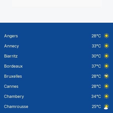
Angers
28
°C
Ciel 
Annecy
33
°C
Ciel 
Biarritz
30
°C
Ciel 
Bordeaux
37
°C
Ciel 
Bruxelles
28
°C
Ciel 
Cannes
28
°C
Ciel 
Chambery
34
°C
Ciel 
Chamrousse
25
°C
Ciel 