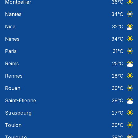
Montpellier
36
°C
Ciel 
Nantes
34
°C
Ciel 
Nice
32
°C
Ciel 
Nimes
34
°C
Ciel 
Paris
31
°C
Ciel 
Reims
25
°C
Ciel 
Rennes
28
°C
Ciel 
Rouen
30
°C
Ciel 
Saint-Etienne
29
°C
Ciel 
Strasbourg
27
°C
Ciel 
Toulon
30
°C
Ciel 
Toulouse
39
°C