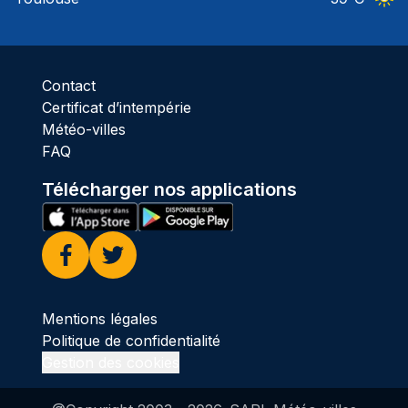
Ciel 
Contact
Certificat d’intempérie
Météo-villes
FAQ
Télécharger nos applications
Facebook
Twitter
Mentions légales
Politique de confidentialité
Gestion des cookies