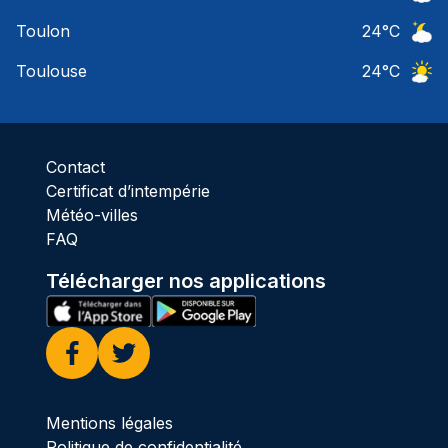
Ciel 
Toulon
24
°C
Ciel 
Toulouse
24
°C
Ciel 
Contact
Certificat d’intempérie
Météo-villes
FAQ
Télécharger nos applications
Facebook
Twitter
Mentions légales
Politique de confidentialité