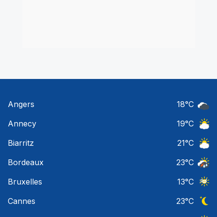
Angers
18
°C
Ciel 
Annecy
19
°C
Ciel 
Biarritz
21
°C
Ciel 
Bordeaux
23
°C
Temps
Bruxelles
13
°C
Ciel 
Cannes
23
°C
Ciel 