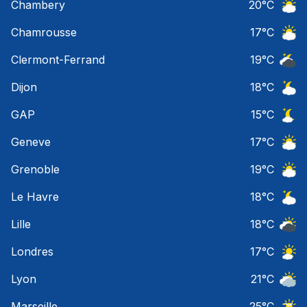
Chambery
20
°C
Ciel 
Chamrousse
17
°C
Ciel 
Clermont-Ferrand
19
°C
Ciel 
Dijon
18
°C
Ciel 
GAP
15
°C
Ciel 
Geneve
17
°C
Ciel 
Grenoble
19
°C
Ciel 
Le Havre
18
°C
Ciel 
Lille
18
°C
Ciel 
Londres
17
°C
Ciel 
Lyon
21
°C
Ciel 
Marseille
25
°C