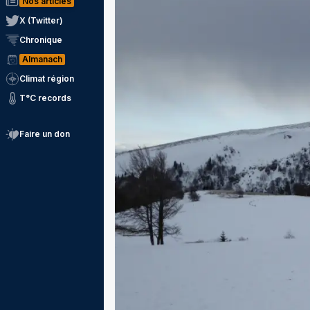
Nos articles
X (Twitter)
Chronique
Almanach
Climat région
T°C records
Faire un don