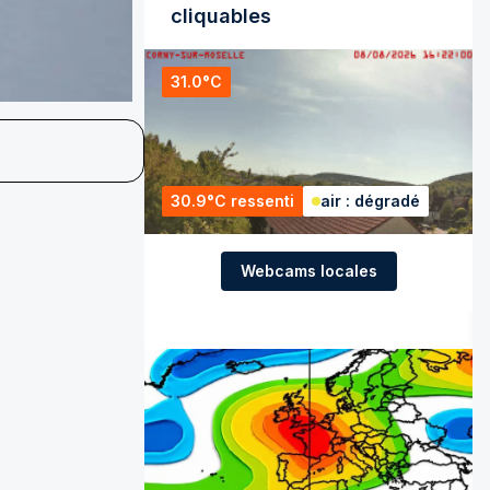
cliquables
31.0°C
30.9°C ressenti
air : dégradé
Webcams locales