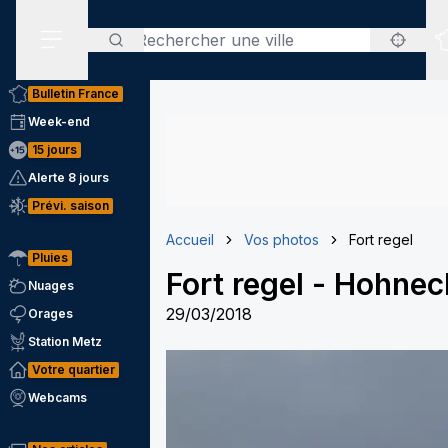
Rechercher
Menu secondaire
Bulletin France
Week-end
15 jours
Alerte 8 jours
Prévi. saison
Accueil
Vos photos
Fort regel
Pluies
Fort regel
-
Hohneck
Nuages
29/03/2018
Orages
Station Metz
Votre quartier
Webcams