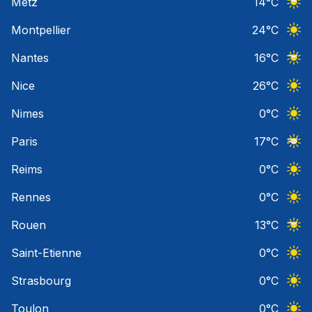
Metz
14
°C
Ciel 
Montpellier
24
°C
Ciel 
Nantes
16
°C
Ciel 
Nice
26
°C
Ciel 
Nimes
0
°C
Ciel 
Paris
17
°C
Ciel 
Reims
0
°C
Ciel 
Rennes
0
°C
Ciel 
Rouen
13
°C
Ciel 
Saint-Etienne
0
°C
Ciel 
Strasbourg
0
°C
Ciel 
Toulon
0
°C