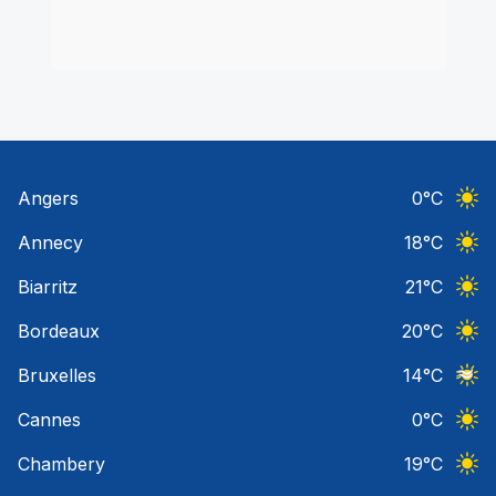
Angers
0
°C
Ciel 
Annecy
18
°C
Ciel 
Biarritz
21
°C
Ciel 
Bordeaux
20
°C
Ciel 
Bruxelles
14
°C
Ciel 
Cannes
0
°C
Ciel 
Chambery
19
°C
Ciel 