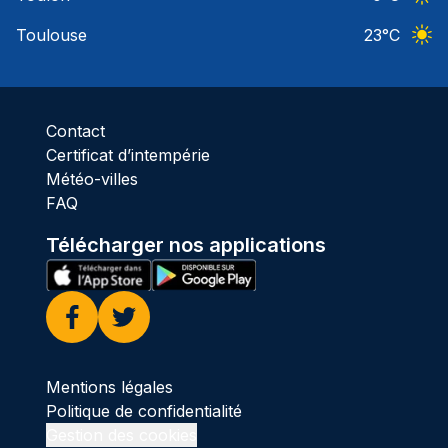
Ciel 
Toulouse
23
°C
Ciel 
Contact
Certificat d’intempérie
Météo-villes
FAQ
Télécharger nos applications
Facebook
Twitter
Mentions légales
Politique de confidentialité
Gestion des cookies