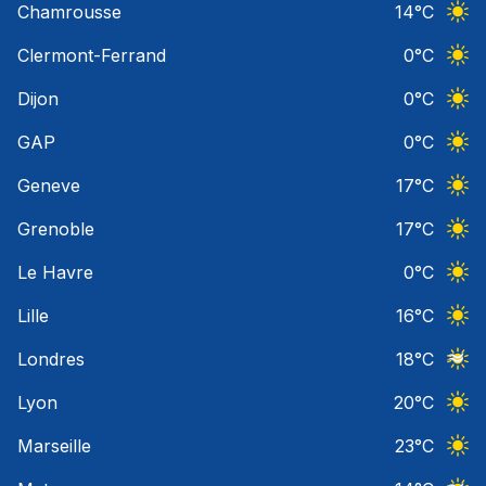
Chamrousse
14
°C
Ciel 
Clermont-Ferrand
0
°C
Ciel 
Dijon
0
°C
Ciel 
GAP
0
°C
Ciel 
Geneve
17
°C
Ciel 
Grenoble
17
°C
Ciel 
Le Havre
0
°C
Ciel 
Lille
16
°C
Ciel 
Londres
18
°C
Ciel 
Lyon
20
°C
Ciel 
Marseille
23
°C
Ciel 