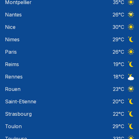
Montpellier
35
°C
Ciel 
Nantes
26
°C
Ciel 
Nice
30
°C
Ciel 
Nimes
29
°C
Ciel 
Paris
26
°C
Ciel 
Reims
19
°C
Ciel 
Rennes
18
°C
Ciel 
Rouen
23
°C
Ciel 
Saint-Etienne
20
°C
Ciel 
Strasbourg
22
°C
Ciel 
Toulon
29
°C
Ciel 
Toulouse
33
°C