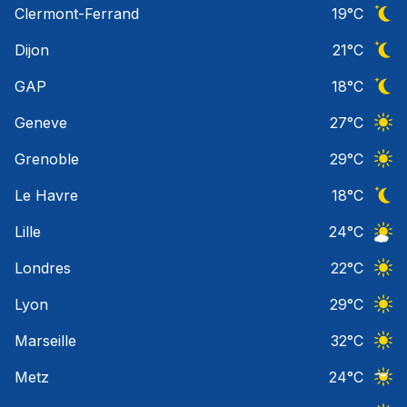
Clermont-Ferrand
19
°C
Ciel 
Dijon
21
°C
Ciel 
GAP
18
°C
Ciel 
Geneve
27
°C
Ciel 
Grenoble
29
°C
Ciel 
Le Havre
18
°C
Ciel 
Lille
24
°C
Ciel 
Londres
22
°C
Ciel 
Lyon
29
°C
Ciel 
Marseille
32
°C
Ciel 
Metz
24
°C
Ciel 