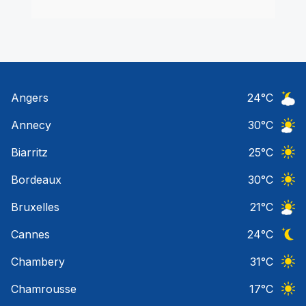
Angers
24
°C
Ciel 
Annecy
30
°C
Ciel 
Biarritz
25
°C
Ciel 
Bordeaux
30
°C
Ciel 
Bruxelles
21
°C
Ciel 
Cannes
24
°C
Ciel 
Chambery
31
°C
Ciel 
Chamrousse
17
°C
Ciel 