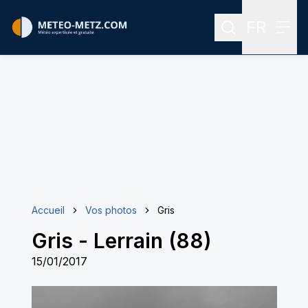
FR
Rechercher
Menu
Menu des
Accueil
Vos photos
Gris
Gris
-
Lerrain (88)
15/01/2017