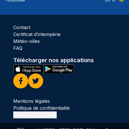
Ciel 
Contact
Certificat d’intempérie
Météo-villes
FAQ
Télécharger nos applications
Facebook
Twitter
Mentions légales
Politique de confidentialité
Gestion des cookies