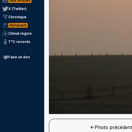
Nos articles
X (Twitter)
Chronique
Almanach
Climat région
T°C records
Faire un don
Photo précéden