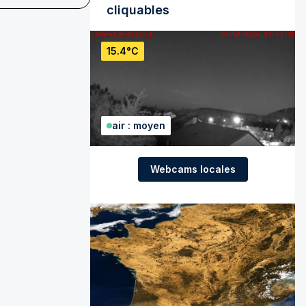
cliquables
15.4°C
air : moyen
Webcams locales