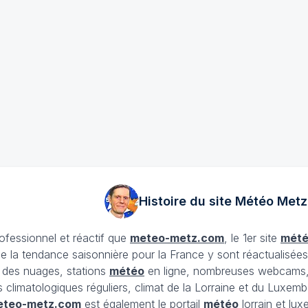
Histoire du site Météo
Metz
rofessionnel et réactif que
meteo-metz.com
, le 1er site
mét
ue la tendance saisonnière pour la France y sont réactualisée
et des nuages, stations
météo
en ligne, nombreuses webcams,
ans climatologiques réguliers, climat de la Lorraine et du Lux
eteo-metz.com
est également le portail
météo
lorrain et lu