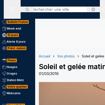
Rechercher
Menu secondaire
Bulletin France
Week-end
15 jours
Alerte 8 jours
Prévi. saison
Accueil
Vos photos
Soleil et gelée
Pluies
Soleil et gelée mati
Nuages
01/03/2016
Orages
Station Metz
Votre quartier
Webcams