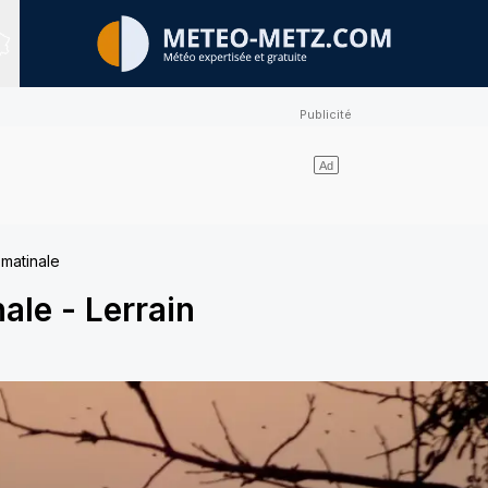
Sites expertisés
 matinale
nale
-
Lerrain