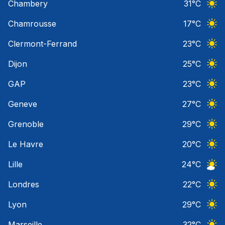
Chambery
31
°C
Ciel 
Chamrousse
17
°C
Ciel 
Clermont-Ferrand
23
°C
Ciel 
Dijon
25
°C
Ciel 
GAP
23
°C
Ciel 
Geneve
27
°C
Ciel 
Grenoble
29
°C
Ciel 
Le Havre
20
°C
Ciel 
Lille
24
°C
Ciel 
Londres
22
°C
Ciel 
Lyon
29
°C
Ciel 
Marseille
32
°C