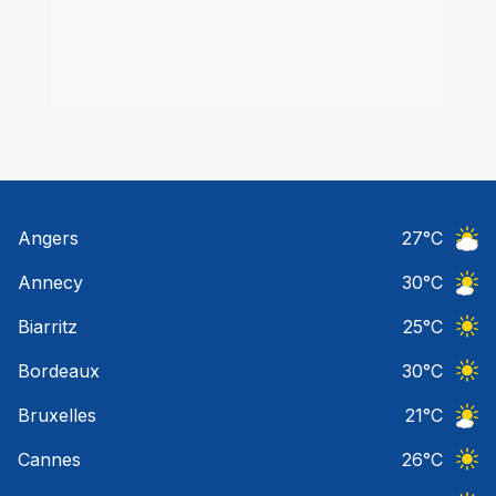
Angers
27
°C
Ciel 
Annecy
30
°C
Ciel 
Biarritz
25
°C
Ciel 
Bordeaux
30
°C
Ciel 
Bruxelles
21
°C
Ciel 
Cannes
26
°C
Ciel 