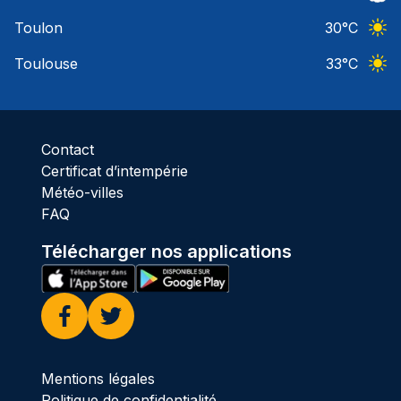
Ciel 
Toulon
30
°C
Ciel 
Toulouse
33
°C
Ciel 
Contact
Certificat d’intempérie
Météo-villes
FAQ
Télécharger nos applications
Facebook
Twitter
Mentions légales
Politique de confidentialité