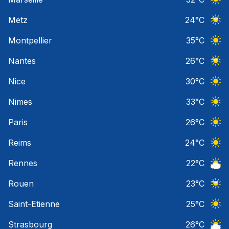
Ciel 
Metz
24
°C
Ciel 
Montpellier
35
°C
Ciel 
Nantes
26
°C
Ciel 
Nice
30
°C
Ciel 
Nimes
33
°C
Ciel 
Paris
26
°C
Ciel 
Reims
24
°C
Ciel 
Rennes
22
°C
Ciel 
Rouen
23
°C
Ciel 
Saint-Etienne
25
°C
Ciel 
Strasbourg
26
°C