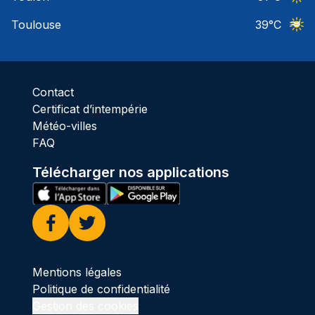
Ciel 
Toulouse
39
°C
Ciel 
Contact
Certificat d’intempérie
Météo-villes
FAQ
Télécharger nos applications
Facebook
Twitter
Mentions légales
Politique de confidentialité
Gestion des cookies