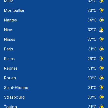
Metz
32
°C
Ciel 
Montpellier
36
°C
Ciel 
Nantes
34
°C
Ciel 
Nice
32
°C
Ciel 
Nimes
37
°C
Ciel 
Paris
31
°C
Ciel 
Reims
29
°C
Ciel 
Rennes
31
°C
Ciel 
Rouen
30
°C
Ciel 
Saint-Etienne
31
°C
Ciel 
Strasbourg
30
°C
Ciel 
Toulon
31
°C