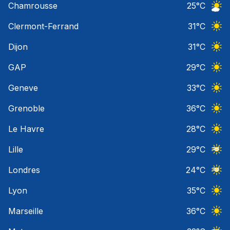
Chamrousse
25
°C
Ciel 
Clermont-Ferrand
31
°C
Ciel 
Dijon
31
°C
Ciel 
GAP
29
°C
Ciel 
Geneve
33
°C
Ciel 
Grenoble
36
°C
Ciel 
Le Havre
28
°C
Ciel 
Lille
29
°C
Ciel 
Londres
24
°C
Ciel 
Lyon
35
°C
Ciel 
Marseille
36
°C
Ciel 