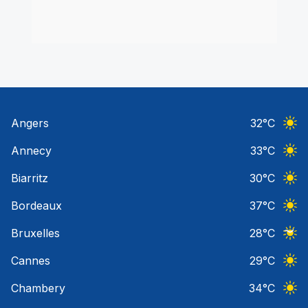
Angers
32
°C
Ciel 
Annecy
33
°C
Ciel 
Biarritz
30
°C
Ciel 
Bordeaux
37
°C
Ciel 
Bruxelles
28
°C
Ciel 
Cannes
29
°C
Ciel 
Chambery
34
°C
Ciel 