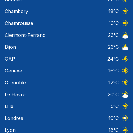
Ciel 
Chambery
18
°C
Ciel 
Chamrousse
13
°C
Ciel 
Clermont-Ferrand
23
°C
Ciel 
Dijon
23
°C
Ciel 
GAP
24
°C
Ciel 
Geneve
16
°C
Ciel 
Grenoble
17
°C
Ciel 
Le Havre
20
°C
Ciel 
Lille
15
°C
Ciel 
Londres
19
°C
Ciel 
Lyon
18
°C