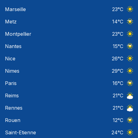
Ciel 
Marseille
23
°C
Ciel 
Metz
14
°C
Ciel 
Montpellier
23
°C
Ciel 
Nantes
15
°C
Ciel 
Nice
26
°C
Ciel 
Nimes
29
°C
Ciel 
Paris
16
°C
Ciel 
Reims
21
°C
Ciel 
Rennes
21
°C
Ciel 
Rouen
12
°C
Ciel 
Saint-Etienne
24
°C