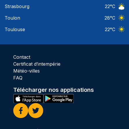
Ciel 
Strasbourg
22
°C
Ciel 
Toulon
28
°C
Ciel 
Toulouse
22
°C
Ciel 
Contact
Certificat d’intempérie
Météo-villes
FAQ
Télécharger nos applications
Facebook
Twitter