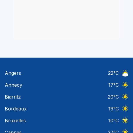
Angers
22
°C
Ciel 
Annecy
17
°C
Ciel 
Biarritz
20
°C
Ciel 
Bordeaux
19
°C
Ciel 
Bruxelles
10
°C
Ciel 
Cannes
27
°C