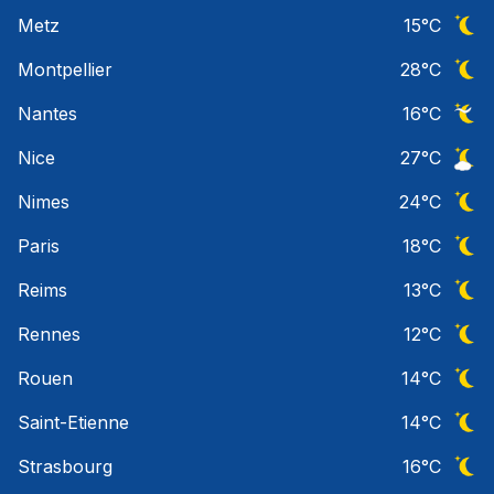
Ciel 
Metz
15
°C
Ciel 
Montpellier
28
°C
Ciel 
Nantes
16
°C
Ciel 
Nice
27
°C
Ciel 
Nimes
24
°C
Ciel 
Paris
18
°C
Ciel 
Reims
13
°C
Ciel 
Rennes
12
°C
Ciel 
Rouen
14
°C
Ciel 
Saint-Etienne
14
°C
Ciel 
Strasbourg
16
°C
Ciel 