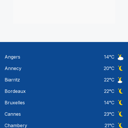
Angers
14
°C
Ciel 
Annecy
20
°C
Ciel 
Biarritz
22
°C
Ciel 
Bordeaux
22
°C
Ciel 
Bruxelles
14
°C
Ciel 
Cannes
23
°C
Ciel 
Chambery
21
°C