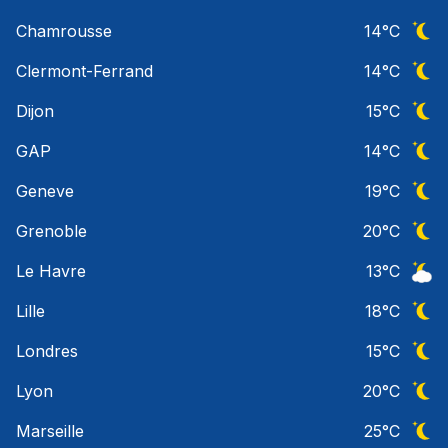
Ciel 
Chamrousse
14
°C
Ciel 
Clermont-Ferrand
14
°C
Ciel 
Dijon
15
°C
Ciel 
GAP
14
°C
Ciel 
Geneve
19
°C
Ciel 
Grenoble
20
°C
Ciel 
Le Havre
13
°C
Ciel 
Lille
18
°C
Ciel 
Londres
15
°C
Ciel 
Lyon
20
°C
Ciel 
Marseille
25
°C