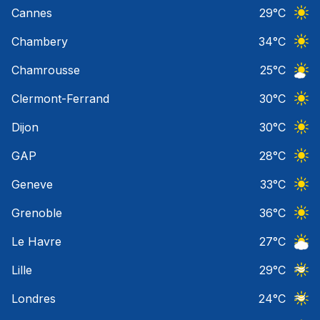
Ciel 
Cannes
29
°C
Ciel 
Chambery
34
°C
Ciel 
Chamrousse
25
°C
Ciel 
Clermont-Ferrand
30
°C
Ciel 
Dijon
30
°C
Ciel 
GAP
28
°C
Ciel 
Geneve
33
°C
Ciel 
Grenoble
36
°C
Ciel 
Le Havre
27
°C
Ciel 
Lille
29
°C
Ciel 
Londres
24
°C
Ciel 