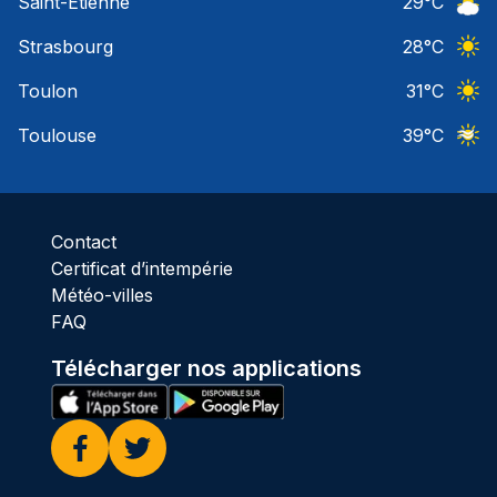
Saint-Etienne
29
°C
Ciel 
Strasbourg
28
°C
Ciel 
Toulon
31
°C
Ciel 
Toulouse
39
°C
Ciel 
Contact
Certificat d’intempérie
Météo-villes
FAQ
Télécharger nos applications
Facebook
Twitter