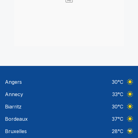
Angers
30
°C
Ciel 
Annecy
33
°C
Ciel 
Biarritz
30
°C
Ciel 
Bordeaux
37
°C
Ciel 
Bruxelles
28
°C