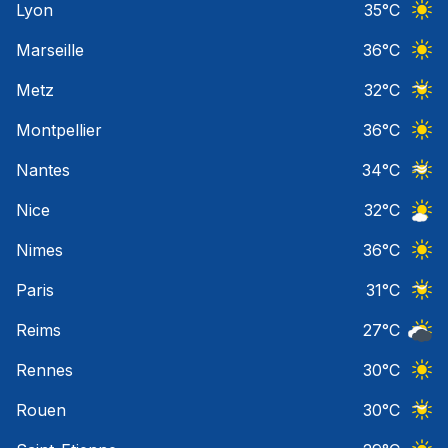
Lyon
35
°C
Ciel 
Marseille
36
°C
Ciel 
Metz
32
°C
Ciel 
Montpellier
36
°C
Ciel 
Nantes
34
°C
Ciel 
Nice
32
°C
Ciel 
Nimes
36
°C
Ciel 
Paris
31
°C
Ciel 
Reims
27
°C
Ciel 
Rennes
30
°C
Ciel 
Rouen
30
°C
Ciel 