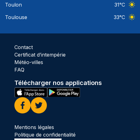
Toulon
31
°C
Ciel 
Toulouse
33
°C
Ciel 
Contact
Certificat d’intempérie
Météo-villes
FAQ
Télécharger nos applications
Facebook
Twitter
Mentions légales
Politique de confidentialité