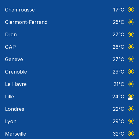
Ciel 
Chamrousse
17
°C
Ciel 
Clermont-Ferrand
25
°C
Ciel 
Dijon
27
°C
Ciel 
GAP
26
°C
Ciel 
Geneve
27
°C
Ciel 
Grenoble
29
°C
Ciel 
Le Havre
21
°C
Ciel 
Lille
24
°C
Ciel 
Londres
22
°C
Ciel 
Lyon
29
°C
Ciel 
Marseille
32
°C