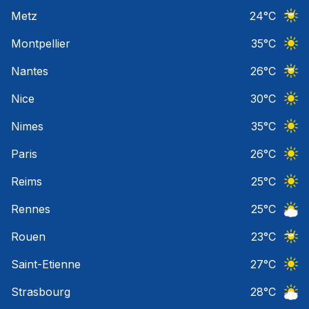
Ciel 
Metz
24
°C
Ciel 
Montpellier
35
°C
Ciel 
Nantes
26
°C
Ciel 
Nice
30
°C
Ciel 
Nimes
35
°C
Ciel 
Paris
26
°C
Ciel 
Reims
25
°C
Ciel 
Rennes
25
°C
Ciel 
Rouen
23
°C
Ciel 
Saint-Etienne
27
°C
Ciel 
Strasbourg
28
°C
Ciel 