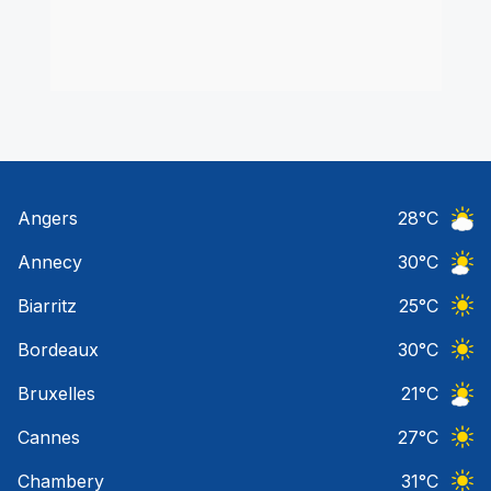
Angers
28
°C
Ciel 
Annecy
30
°C
Ciel 
Biarritz
25
°C
Ciel 
Bordeaux
30
°C
Ciel 
Bruxelles
21
°C
Ciel 
Cannes
27
°C
Ciel 
Chambery
31
°C