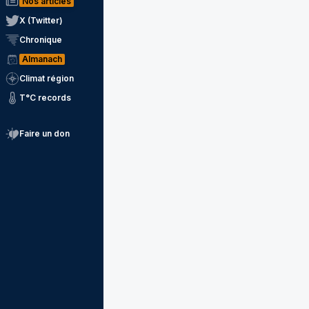
Nos articles
X (Twitter)
Chronique
Almanach
Climat région
T°C records
Faire un don