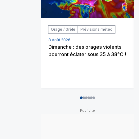
Orage / Grêle
Prévisions météo
8 Août 2026
Dimanche : des orages violents
pourront éclater sous 35 à 38°C !
0
1
2
3
4
5