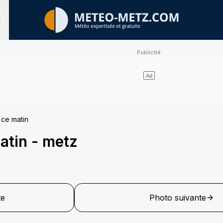
Sites expertisés
e ce matin
matin
-
metz
te
Photo suivante