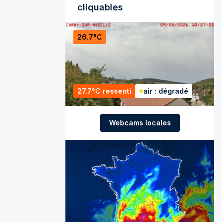
cliquables
26.7°C
27.7°C ressenti
air : dégradé
Webcams locales