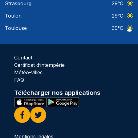
Strasbourg
29
°C
Ciel 
Toulon
29
°C
Ciel 
Toulouse
39
°C
Ciel 
Contact
Certificat d’intempérie
Météo-villes
FAQ
Télécharger nos applications
Facebook
Twitter
Mentions légales