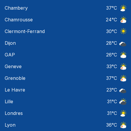
Ciel 
Chambery
37
°C
Ciel 
Chamrousse
24
°C
Orage
Clermont-Ferrand
30
°C
Ciel 
Dijon
28
°C
Ciel 
GAP
26
°C
Ciel 
Geneve
33
°C
Orage
Grenoble
37
°C
Orage
Le Havre
23
°C
Ciel 
Lille
31
°C
Ciel 
Londres
31
°C
Ciel 
Lyon
36
°C