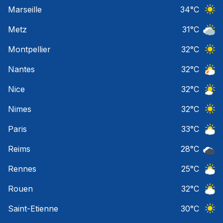
Orage
Marseille
34
°C
Ciel 
Metz
31
°C
Ciel 
Montpellier
32
°C
Ciel 
Nantes
32
°C
Orage
Nice
32
°C
Ciel 
Nimes
32
°C
Ciel 
Paris
33
°C
Ciel 
Reims
28
°C
Ciel 
Rennes
25
°C
Ciel 
Rouen
32
°C
Ciel 
Saint-Etienne
30
°C
Ciel 