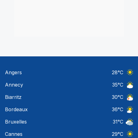
Angers
28
°C
Ciel 
Annecy
35
°C
Ciel 
Biarritz
30
°C
Orage
Bordeaux
36
°C
Ciel 
Bruxelles
31
°C
Ciel 
Cannes
29
°C