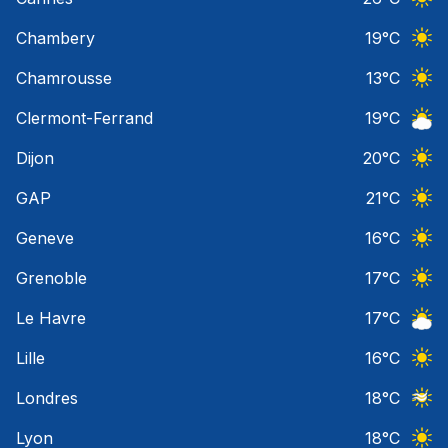
Ciel 
Chambery
19
°C
Ciel 
Chamrousse
13
°C
Ciel 
Clermont-Ferrand
19
°C
Ciel 
Dijon
20
°C
Ciel 
GAP
21
°C
Ciel 
Geneve
16
°C
Ciel 
Grenoble
17
°C
Ciel 
Le Havre
17
°C
Ciel 
Lille
16
°C
Ciel 
Londres
18
°C
Ciel 
Lyon
18
°C