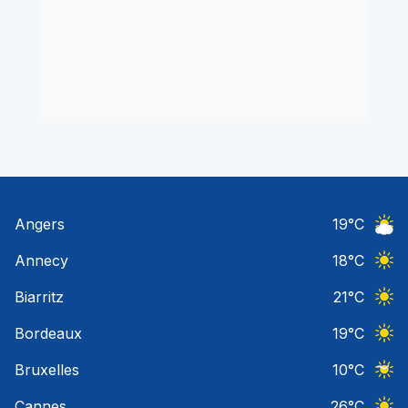
Angers
19
°C
Ciel 
Annecy
18
°C
Ciel 
Biarritz
21
°C
Ciel 
Bordeaux
19
°C
Ciel 
Bruxelles
10
°C
Ciel 
Cannes
26
°C