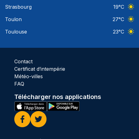
Ciel 
Strasbourg
19
°C
Ciel 
Toulon
27
°C
Ciel 
Toulouse
23
°C
Ciel 
Contact
Certificat d’intempérie
Météo-villes
FAQ
Télécharger nos applications
Facebook
Twitter