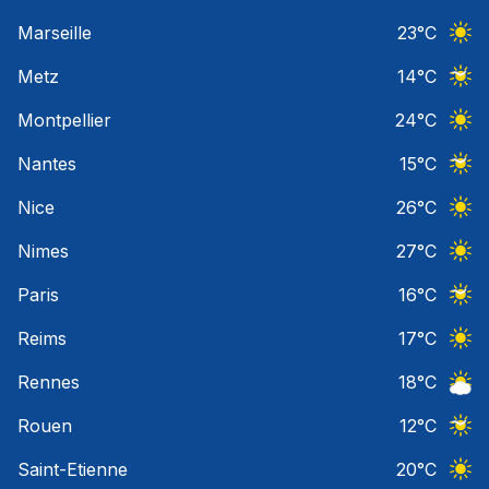
Ciel 
Marseille
23
°C
Ciel 
Metz
14
°C
Ciel 
Montpellier
24
°C
Ciel 
Nantes
15
°C
Ciel 
Nice
26
°C
Ciel 
Nimes
27
°C
Ciel 
Paris
16
°C
Ciel 
Reims
17
°C
Ciel 
Rennes
18
°C
Ciel 
Rouen
12
°C
Ciel 
Saint-Etienne
20
°C