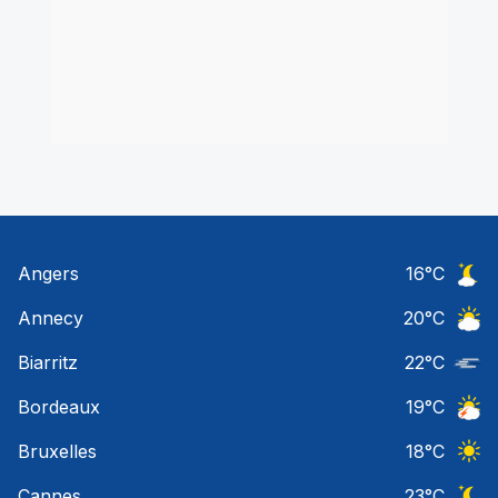
Angers
16
°C
Ciel 
Annecy
20
°C
Ciel 
Biarritz
22
°C
Nuage
Bordeaux
19
°C
Orage
Bruxelles
18
°C
Ciel 
Cannes
23
°C