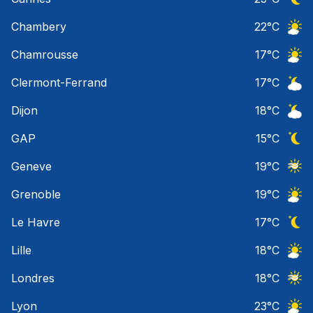
Ciel 
Chambery
22
°C
Ciel 
Chamrousse
17
°C
Ciel 
Clermont-Ferrand
17
°C
Ciel 
Dijon
18
°C
Ciel 
GAP
15
°C
Ciel 
Geneve
19
°C
Ciel 
Grenoble
19
°C
Ciel 
Le Havre
17
°C
Ciel 
Lille
18
°C
Ciel 
Londres
18
°C
Ciel 
Lyon
23
°C