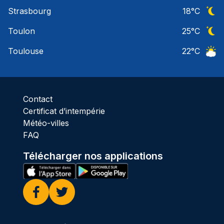
Ciel 
Strasbourg
18
°C
Ciel 
Toulon
25
°C
Ciel 
Toulouse
22
°C
Ciel 
Contact
Certificat d’intempérie
Météo-villes
FAQ
Télécharger nos applications
Facebook
Twitter