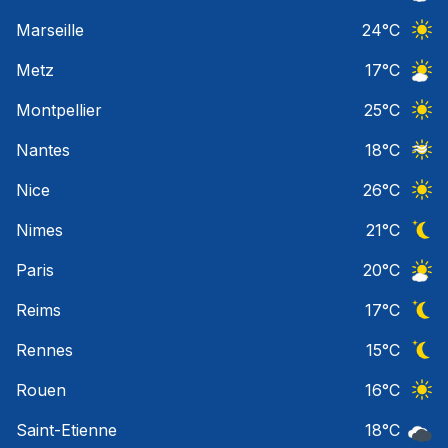
Ciel 
Marseille
24
°C
Ciel 
Metz
17
°C
Ciel 
Montpellier
25
°C
Ciel 
Nantes
18
°C
Ciel 
Nice
26
°C
Ciel 
Nimes
21
°C
Ciel 
Paris
20
°C
Ciel 
Reims
17
°C
Ciel 
Rennes
15
°C
Ciel 
Rouen
16
°C
Ciel 
Saint-Etienne
18
°C