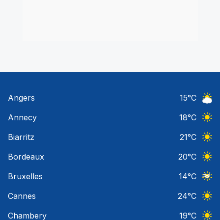
Angers
15
°C
Ciel 
Annecy
18
°C
Ciel 
Biarritz
21
°C
Ciel 
Bordeaux
20
°C
Ciel 
Bruxelles
14
°C
Ciel 
Cannes
24
°C
Ciel 
Chambery
19
°C