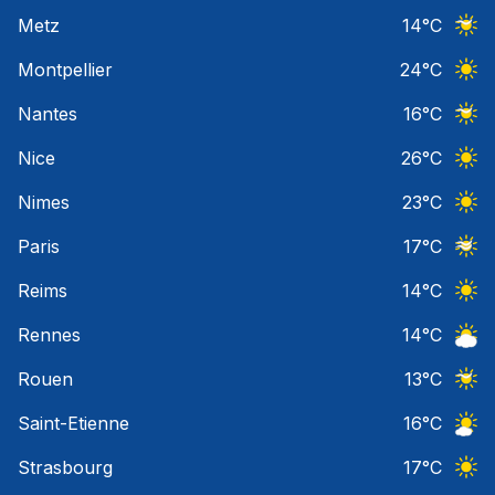
Ciel 
Metz
14
°C
Ciel 
Montpellier
24
°C
Ciel 
Nantes
16
°C
Ciel 
Nice
26
°C
Ciel 
Nimes
23
°C
Ciel 
Paris
17
°C
Ciel 
Reims
14
°C
Ciel 
Rennes
14
°C
Ciel 
Rouen
13
°C
Ciel 
Saint-Etienne
16
°C
Ciel 
Strasbourg
17
°C
Ciel 