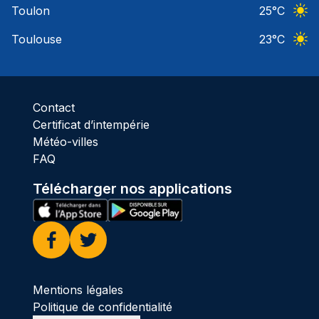
Toulon
25
°C
Ciel 
Toulouse
23
°C
Ciel 
Contact
Certificat d’intempérie
Météo-villes
FAQ
Télécharger nos applications
Facebook
Twitter
Mentions légales
Politique de confidentialité