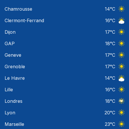
Ciel 
Chamrousse
14
°C
Ciel 
Clermont-Ferrand
16
°C
Ciel 
Dijon
17
°C
Ciel 
GAP
18
°C
Ciel 
Geneve
17
°C
Ciel 
Grenoble
17
°C
Ciel 
Le Havre
14
°C
Ciel 
Lille
16
°C
Ciel 
Londres
18
°C
Ciel 
Lyon
20
°C
Ciel 
Marseille
23
°C