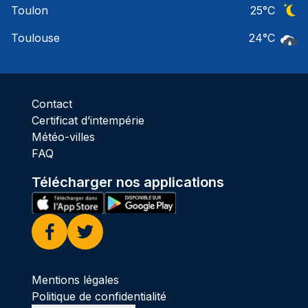
Toulon
25
°C
Ciel 
Toulouse
24
°C
Pluie
Contact
Certificat d’intempérie
Météo-villes
FAQ
Télécharger nos applications
Facebook
Twitter
Mentions légales
Politique de confidentialité