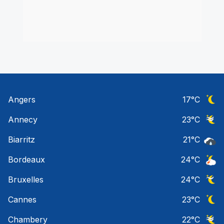
Angers
17
°C
Ciel 
Annecy
23
°C
Ciel 
Biarritz
21
°C
Pluie
Bordeaux
24
°C
Orage
Bruxelles
24
°C
Ciel 
Cannes
23
°C
Ciel 
Chambery
22
°C