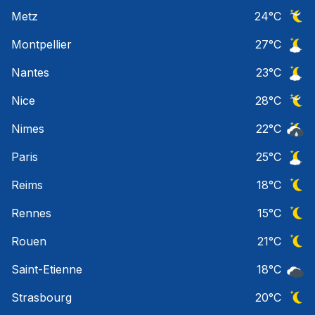
Ciel 
Metz
24
°C
Ciel 
Montpellier
27
°C
Ciel 
Nantes
23
°C
Ciel 
Nice
28
°C
Ciel 
Nimes
22
°C
Risqu
Paris
25
°C
Ciel 
Reims
18
°C
Ciel 
Rennes
15
°C
Ciel 
Rouen
21
°C
Ciel 
Saint-Etienne
18
°C
Ciel 
Strasbourg
20
°C
Ciel 