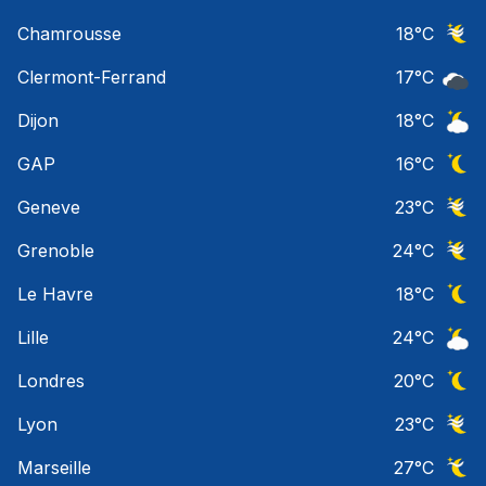
Ciel 
Chamrousse
18
°C
Ciel 
Clermont-Ferrand
17
°C
Ciel 
Dijon
18
°C
Ciel 
GAP
16
°C
Ciel 
Geneve
23
°C
Ciel 
Grenoble
24
°C
Ciel 
Le Havre
18
°C
Ciel 
Lille
24
°C
Ciel 
Londres
20
°C
Ciel 
Lyon
23
°C
Ciel 
Marseille
27
°C