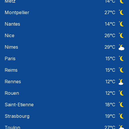
Metz
14
°C
Ciel 
Montpellier
27
°C
Ciel 
Nantes
14
°C
Ciel 
Nice
26
°C
Ciel 
Nimes
29
°C
Ciel 
Paris
15
°C
Ciel 
Reims
15
°C
Ciel 
Rennes
12
°C
Ciel 
Rouen
12
°C
Ciel 
Saint-Etienne
18
°C
Ciel 
Strasbourg
19
°C
Ciel 
Toulon
27
°C