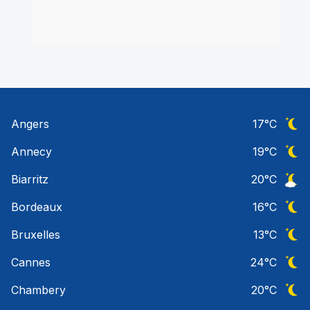
Angers
17
°C
Ciel 
Annecy
19
°C
Ciel 
Biarritz
20
°C
Ciel 
Bordeaux
16
°C
Ciel 
Bruxelles
13
°C
Ciel 
Cannes
24
°C
Ciel 
Chambery
20
°C
Ciel 