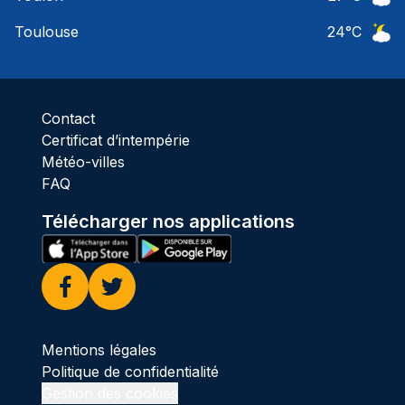
Ciel 
Toulouse
24
°C
Ciel 
Contact
Certificat d’intempérie
Météo-villes
FAQ
Télécharger nos applications
Facebook
Twitter
Mentions légales
Politique de confidentialité
Gestion des cookies