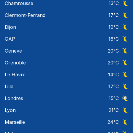
Chamrousse
13
°C
Ciel 
Clermont-Ferrand
17
°C
Ciel 
Dijon
19
°C
Ciel 
GAP
16
°C
Ciel 
Geneve
20
°C
Ciel 
Grenoble
20
°C
Ciel 
Le Havre
14
°C
Ciel 
Lille
17
°C
Ciel 
Londres
15
°C
Ciel 
Lyon
21
°C
Ciel 
Marseille
24
°C
Ciel 