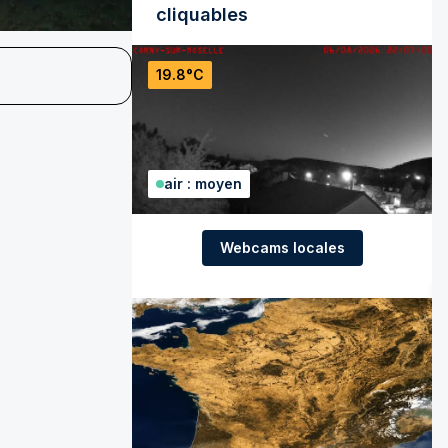
cliquables
19.8°C
air : moyen
Webcams locales