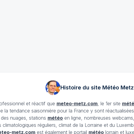
Histoire du site Météo
Metz
rofessionnel et réactif que
meteo-metz.com
, le 1er site
mét
ue la tendance saisonnière pour la France y sont réactualisée
et des nuages, stations
météo
en ligne, nombreuses webcams,
ans climatologiques réguliers, climat de la Lorraine et du Lux
eteo-metz.com
est également le portail
météo
lorrain et lu