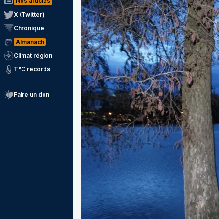
Nos articles
X (Twitter)
Chronique
Almanach
Climat région
T°C records
Faire un don