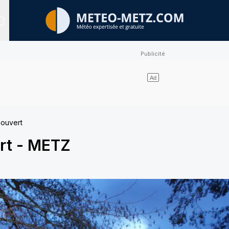
Sites expertisés
couvert
rt
-
METZ