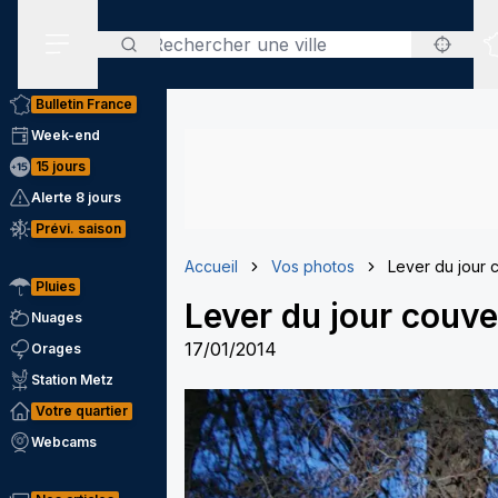
Rechercher
Menu secondaire
Bulletin France
Week-end
15 jours
Alerte 8 jours
Prévi. saison
Accueil
Vos photos
Lever du jour 
Pluies
Lever du jour couve
Nuages
17/01/2014
Orages
Station Metz
Votre quartier
Webcams