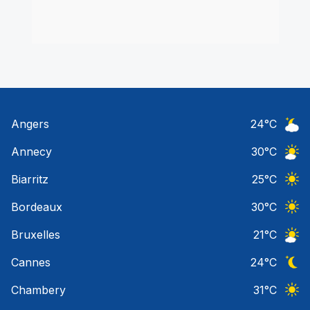
Angers
24
°C
Ciel 
Annecy
30
°C
Ciel 
Biarritz
25
°C
Ciel 
Bordeaux
30
°C
Ciel 
Bruxelles
21
°C
Ciel 
Cannes
24
°C
Ciel 
Chambery
31
°C
Ciel 