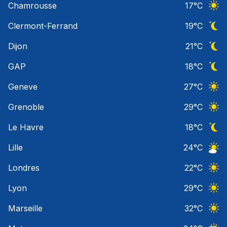
Chamrousse
17
°C
Ciel 
Clermont-Ferrand
19
°C
Ciel 
Dijon
21
°C
Ciel 
GAP
18
°C
Ciel 
Geneve
27
°C
Ciel 
Grenoble
29
°C
Ciel 
Le Havre
18
°C
Ciel 
Lille
24
°C
Ciel 
Londres
22
°C
Ciel 
Lyon
29
°C
Ciel 
Marseille
32
°C
Ciel 