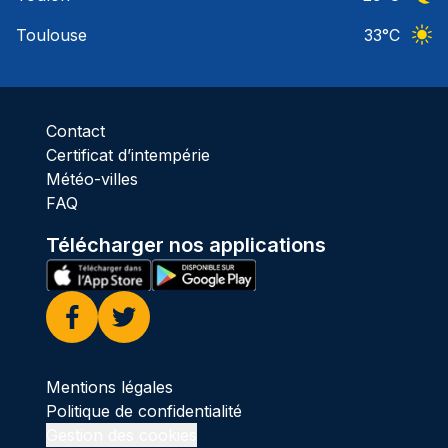
Ciel 
Toulouse
33
°C
Ciel 
Contact
Certificat d’intempérie
Météo-villes
FAQ
Télécharger nos applications
Facebook
Twitter
Mentions légales
Politique de confidentialité
Gestion des cookies