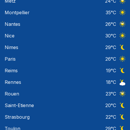
Metz
24
°C
Ciel 
Montpellier
35
°C
Ciel 
Nantes
26
°C
Ciel 
Nice
30
°C
Ciel 
Nimes
29
°C
Ciel 
Paris
26
°C
Ciel 
Reims
19
°C
Ciel 
Rennes
18
°C
Ciel 
Rouen
23
°C
Ciel 
Saint-Etienne
20
°C
Ciel 
Strasbourg
22
°C
Ciel 
Toulon
29
°C