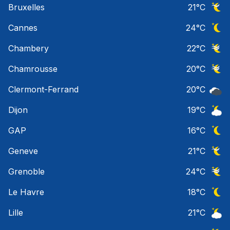
Bruxelles
21
°C
Ciel 
Cannes
24
°C
Ciel 
Chambery
22
°C
Ciel 
Chamrousse
20
°C
Ciel 
Clermont-Ferrand
20
°C
Ciel 
Dijon
19
°C
Ciel 
GAP
16
°C
Ciel 
Geneve
21
°C
Ciel 
Grenoble
24
°C
Ciel 
Le Havre
18
°C
Ciel 
Lille
21
°C
Ciel 