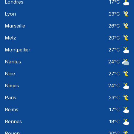
Londres
17
°C
Ciel 
Lyon
23
°C
Ciel 
Marseille
26
°C
Ciel 
Metz
20
°C
Ciel 
Montpellier
27
°C
Ciel 
Nantes
24
°C
Ciel 
Nice
27
°C
Ciel 
Nimes
24
°C
Ciel 
Paris
23
°C
Ciel 
Reims
17
°C
Ciel 
Rennes
18
°C
Ciel 
Rouen
20
°C