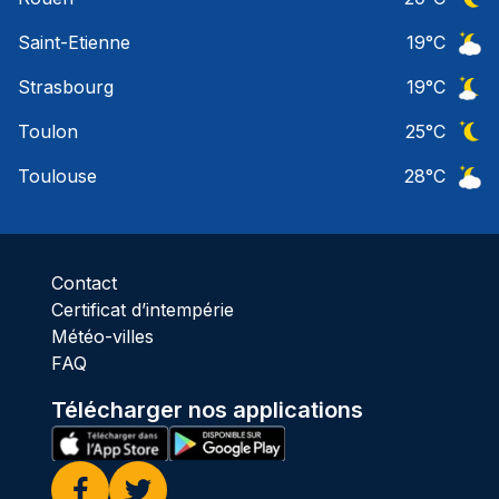
Ciel 
Saint-Etienne
19
°C
Ciel 
Strasbourg
19
°C
Ciel 
Toulon
25
°C
Ciel 
Toulouse
28
°C
Ciel 
Contact
Certificat d’intempérie
Météo-villes
FAQ
Télécharger nos applications