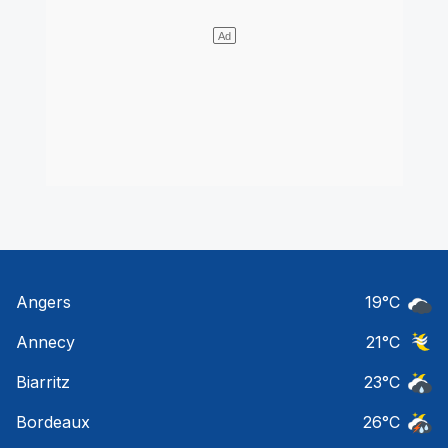
Angers
19
°C
Ciel 
Annecy
21
°C
Ciel 
Biarritz
23
°C
Risqu
Bordeaux
26
°C
Temps