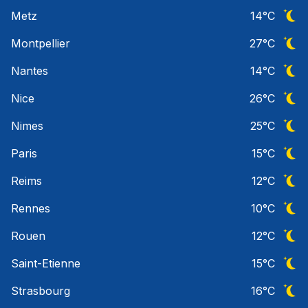
Ciel 
Metz
14
°C
Ciel 
Montpellier
27
°C
Ciel 
Nantes
14
°C
Ciel 
Nice
26
°C
Ciel 
Nimes
25
°C
Ciel 
Paris
15
°C
Ciel 
Reims
12
°C
Ciel 
Rennes
10
°C
Ciel 
Rouen
12
°C
Ciel 
Saint-Etienne
15
°C
Ciel 
Strasbourg
16
°C
Ciel 