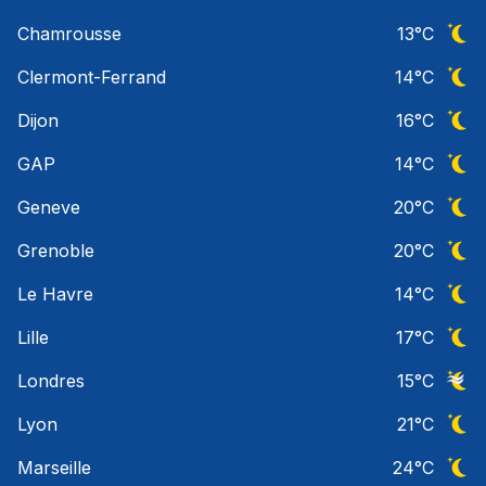
Ciel 
Chamrousse
13
°C
Ciel 
Clermont-Ferrand
14
°C
Ciel 
Dijon
16
°C
Ciel 
GAP
14
°C
Ciel 
Geneve
20
°C
Ciel 
Grenoble
20
°C
Ciel 
Le Havre
14
°C
Ciel 
Lille
17
°C
Ciel 
Londres
15
°C
Ciel 
Lyon
21
°C
Ciel 
Marseille
24
°C