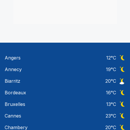
Angers
12
°C
Ciel 
Annecy
19
°C
Ciel 
Biarritz
20
°C
Ciel 
Bordeaux
16
°C
Ciel 
Bruxelles
13
°C
Ciel 
Cannes
23
°C
Ciel 
Chambery
20
°C