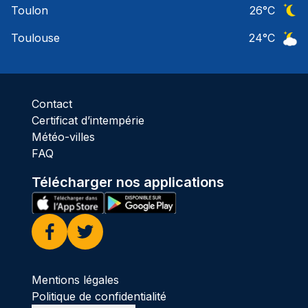
Toulon
26
°C
Ciel 
Toulouse
24
°C
Ciel 
Contact
Certificat d’intempérie
Météo-villes
FAQ
Télécharger nos applications
Facebook
Twitter
Mentions légales
Politique de confidentialité