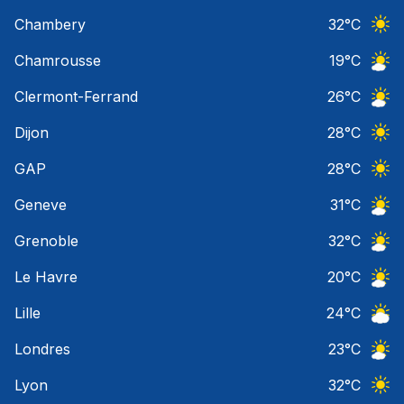
Ciel 
Chambery
32
°C
Ciel 
Chamrousse
19
°C
Ciel 
Clermont-Ferrand
26
°C
Ciel 
Dijon
28
°C
Ciel 
GAP
28
°C
Ciel 
Geneve
31
°C
Ciel 
Grenoble
32
°C
Ciel 
Le Havre
20
°C
Ciel 
Lille
24
°C
Ciel 
Londres
23
°C
Ciel 
Lyon
32
°C