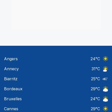
Angers
24
°C
Ciel 
Annecy
31
°C
Ciel 
Biarritz
25
°C
Nuage
Bordeaux
29
°C
Ciel 
Bruxelles
24
°C
Ciel 
Cannes
29
°C