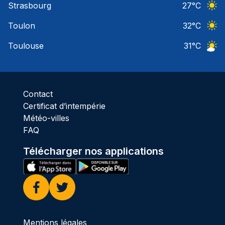
Strasbourg
27
°C
Ciel 
Toulon
32
°C
Ciel 
Toulouse
31
°C
Ciel 
Contact
Certificat d’intempérie
Météo-villes
FAQ
Télécharger nos applications
Facebook
Twitter
Mentions légales