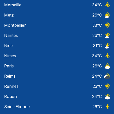
Ciel 
Marseille
34
°C
Ciel 
Metz
26
°C
Ciel 
Montpellier
38
°C
Ciel 
Nantes
26
°C
Ciel 
Nice
31
°C
Ciel 
Nimes
34
°C
Ciel 
Paris
26
°C
Ciel 
Reims
24
°C
Ciel 
Rennes
23
°C
Ciel 
Rouen
24
°C
Ciel 
Saint-Etienne
26
°C
Ciel 