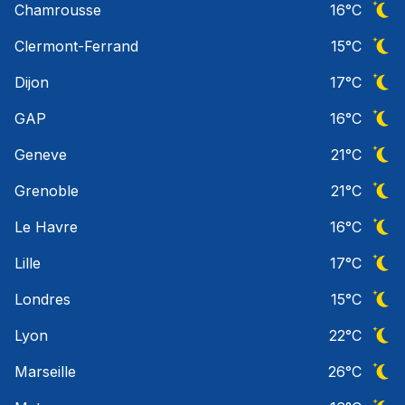
Chamrousse
16
°C
Ciel 
Clermont-Ferrand
15
°C
Ciel 
Dijon
17
°C
Ciel 
GAP
16
°C
Ciel 
Geneve
21
°C
Ciel 
Grenoble
21
°C
Ciel 
Le Havre
16
°C
Ciel 
Lille
17
°C
Ciel 
Londres
15
°C
Ciel 
Lyon
22
°C
Ciel 
Marseille
26
°C
Ciel 