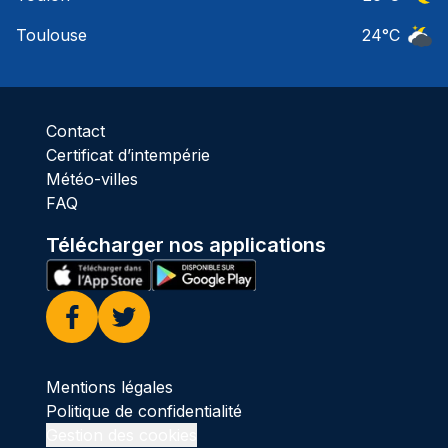
Ciel 
Toulouse
24
°C
Ciel 
Contact
Certificat d’intempérie
Météo-villes
FAQ
Télécharger nos applications
Facebook
Twitter
Mentions légales
Politique de confidentialité
Gestion des cookies