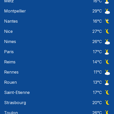
Metz
16
°C
Ciel 
Montpellier
29
°C
Ciel 
Nantes
16
°C
Ciel 
Nice
27
°C
Ciel 
Nimes
26
°C
Ciel 
Paris
17
°C
Ciel 
Reims
14
°C
Ciel 
Rennes
11
°C
Ciel 
Rouen
13
°C
Ciel 
Saint-Etienne
17
°C
Ciel 
Strasbourg
20
°C
Ciel 
Toulon
26
°C