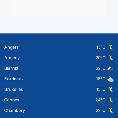
Angers
13
°C
Ciel 
Annecy
20
°C
Ciel 
Biarritz
22
°C
Ciel 
Bordeaux
18
°C
Ciel 
Bruxelles
15
°C
Ciel 
Cannes
24
°C
Ciel 
Chambery
22
°C
Ciel 