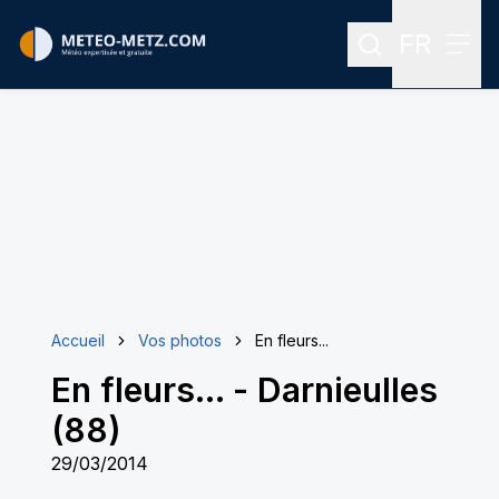
FR
Rechercher
Menu
Menu des
Accueil
Vos photos
En fleurs...
En fleurs...
-
Darnieulles
(88)
29/03/2014