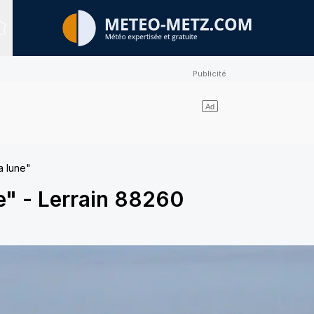
Sites expertisés
la lune"
e"
-
Lerrain 88260