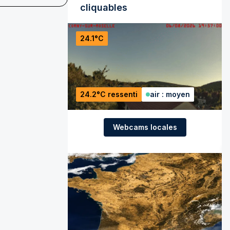
cliquables
24.1°C
24.2°C ressenti
air : moyen
Webcams locales