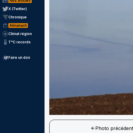
Nos articles
X (Twitter)
Chronique
Almanach
Climat région
T°C records
Faire un don
Photo précéden