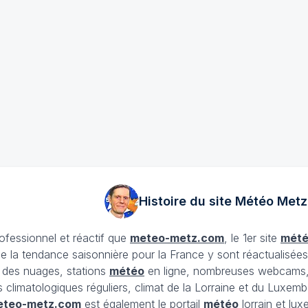
Histoire du site Météo
Metz
rofessionnel et réactif que
meteo-metz.com
, le 1er site
mét
ue la tendance saisonnière pour la France y sont réactualisée
et des nuages, stations
météo
en ligne, nombreuses webcams,
ans climatologiques réguliers, climat de la Lorraine et du Lux
eteo-metz.com
est également le portail
météo
lorrain et lu