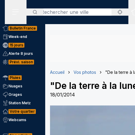
Rechercher
Menu secondaire
Bulletin France
Week-end
15 jours
Alerte 8 jours
Prévi. saison
Accueil
Vos photos
"De la terre à 
Pluies
"De la terre à la lun
Nuages
18/01/2014
Orages
Station Metz
Votre quartier
Webcams