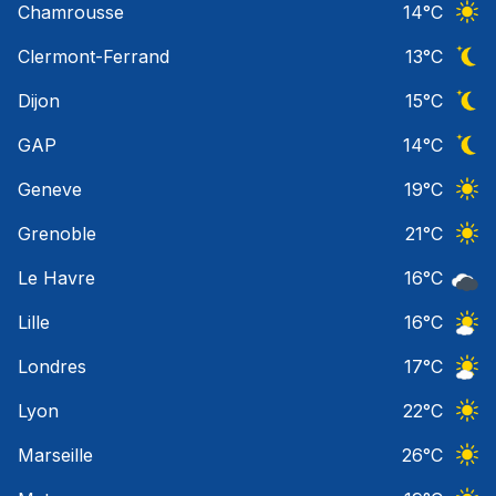
Chamrousse
14
°C
Ciel 
Clermont-Ferrand
13
°C
Ciel 
Dijon
15
°C
Ciel 
GAP
14
°C
Ciel 
Geneve
19
°C
Ciel 
Grenoble
21
°C
Ciel 
Le Havre
16
°C
Ciel 
Lille
16
°C
Ciel 
Londres
17
°C
Ciel 
Lyon
22
°C
Ciel 
Marseille
26
°C
Ciel 