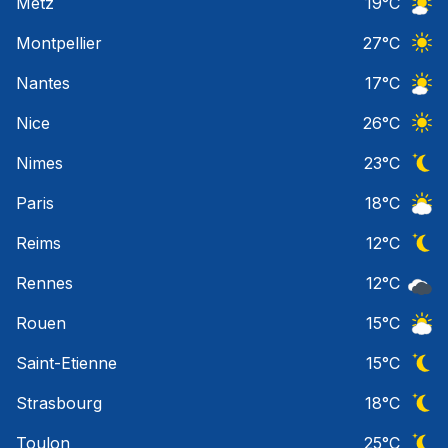
Metz
19
°C
Ciel 
Montpellier
27
°C
Ciel 
Nantes
17
°C
Ciel 
Nice
26
°C
Ciel 
Nimes
23
°C
Ciel 
Paris
18
°C
Ciel 
Reims
12
°C
Ciel 
Rennes
12
°C
Ciel 
Rouen
15
°C
Ciel 
Saint-Etienne
15
°C
Ciel 
Strasbourg
18
°C
Ciel 
Toulon
25
°C