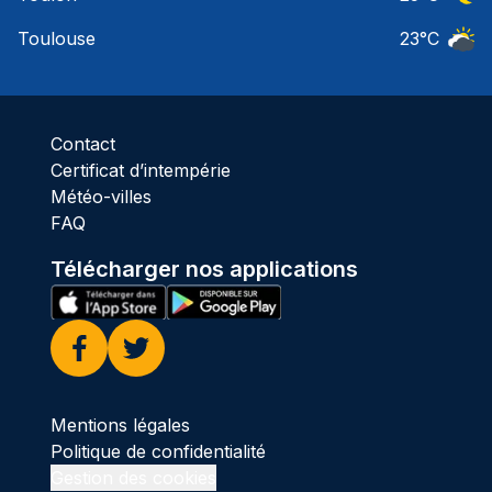
Ciel 
Toulouse
23
°C
Ciel 
Contact
Certificat d’intempérie
Météo-villes
FAQ
Télécharger nos applications
Facebook
Twitter
Mentions légales
Politique de confidentialité
Gestion des cookies