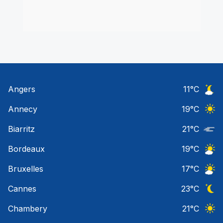
Angers
11
°C
Ciel 
Annecy
19
°C
Ciel 
Biarritz
21
°C
Nuage
Bordeaux
19
°C
Ciel 
Bruxelles
17
°C
Ciel 
Cannes
23
°C
Ciel 
Chambery
21
°C
Ciel 