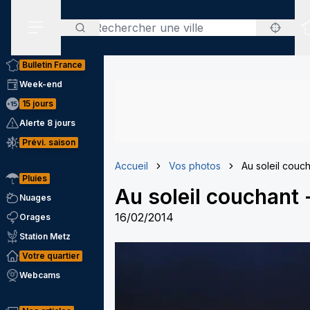
Rechercher
Menu secondaire
Bulletin France
Week-end
15 jours
Alerte 8 jours
Prévi. saison
Accueil
Vos photos
Au soleil couc
Pluies
Au soleil couchant
Nuages
16/02/2014
Orages
Station Metz
Votre quartier
Webcams