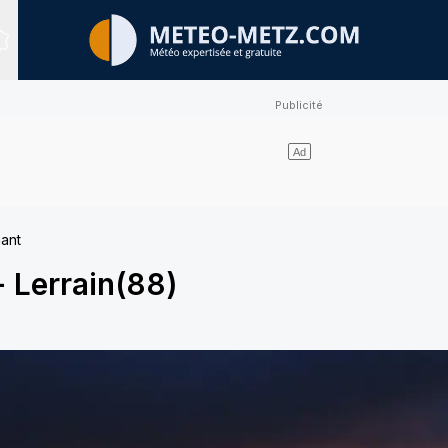
Sites expertisés
hant
-
Lerrain(88)