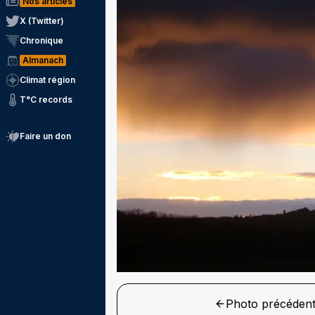
Nos articles
X (Twitter)
Chronique
Almanach
Climat région
T°C records
Faire un don
Photo précéden