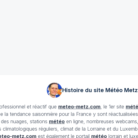
Histoire du site Météo
Metz
rofessionnel et réactif que
meteo-metz.com
, le 1er site
mét
ue la tendance saisonnière pour la France y sont réactualisée
et des nuages, stations
météo
en ligne, nombreuses webcams,
ans climatologiques réguliers, climat de la Lorraine et du Lux
eteo-metz.com
est également le portail
météo
lorrain et lu