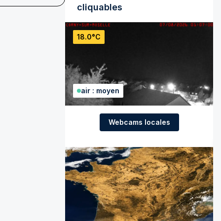
cliquables
18.0°C
air : moyen
Webcams locales