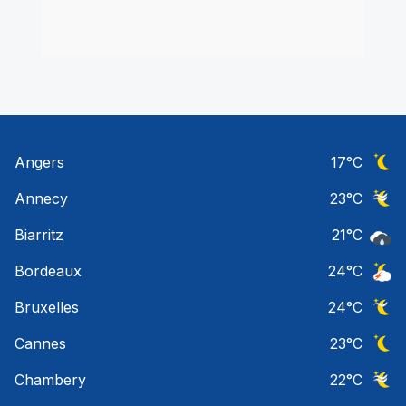
Angers
17
°C
Ciel 
Annecy
23
°C
Ciel 
Biarritz
21
°C
Pluie
Bordeaux
24
°C
Orage
Bruxelles
24
°C
Ciel 
Cannes
23
°C
Ciel 
Chambery
22
°C
Ciel 