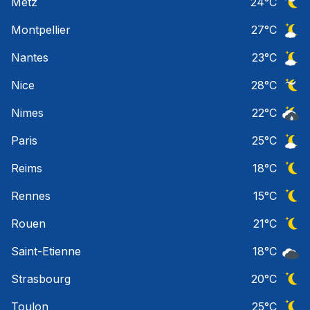
Metz
24
°C
Ciel 
Montpellier
27
°C
Ciel 
Nantes
23
°C
Ciel 
Nice
28
°C
Ciel 
Nimes
22
°C
Risqu
Paris
25
°C
Ciel 
Reims
18
°C
Ciel 
Rennes
15
°C
Ciel 
Rouen
21
°C
Ciel 
Saint-Etienne
18
°C
Ciel 
Strasbourg
20
°C
Ciel 
Toulon
25
°C