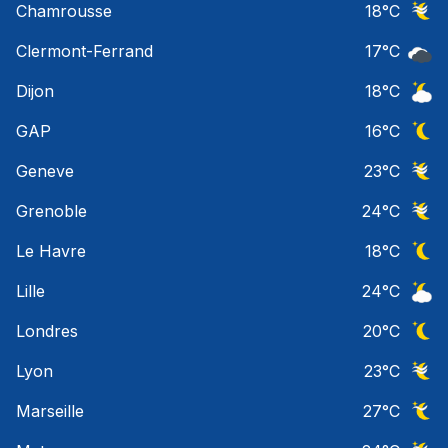
Chamrousse
18
°C
Ciel 
Clermont-Ferrand
17
°C
Ciel 
Dijon
18
°C
Ciel 
GAP
16
°C
Ciel 
Geneve
23
°C
Ciel 
Grenoble
24
°C
Ciel 
Le Havre
18
°C
Ciel 
Lille
24
°C
Ciel 
Londres
20
°C
Ciel 
Lyon
23
°C
Ciel 
Marseille
27
°C
Ciel 