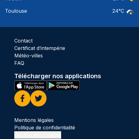
Ciel 
Toulouse
24
°C
Pluie
Contact
Certificat d’intempérie
Météo-villes
FAQ
Télécharger nos applications
Facebook
Twitter
Mentions légales
Politique de confidentialité
Gestion des cookies