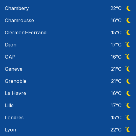
Ciel 
Chambery
22
°C
Ciel 
Chamrousse
16
°C
Ciel 
Clermont-Ferrand
15
°C
Ciel 
Dijon
17
°C
Ciel 
GAP
16
°C
Ciel 
Geneve
21
°C
Ciel 
Grenoble
21
°C
Ciel 
Le Havre
16
°C
Ciel 
Lille
17
°C
Ciel 
Londres
15
°C
Ciel 
Lyon
22
°C