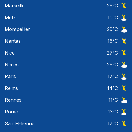
Ciel 
Marseille
26
°C
Ciel 
Metz
16
°C
Ciel 
Montpellier
29
°C
Ciel 
Nantes
16
°C
Ciel 
Nice
27
°C
Ciel 
Nimes
26
°C
Ciel 
Paris
17
°C
Ciel 
Reims
14
°C
Ciel 
Rennes
11
°C
Ciel 
Rouen
13
°C
Ciel 
Saint-Etienne
17
°C
Ciel 