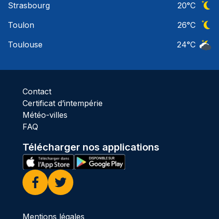
Strasbourg
20
°C
Ciel 
Toulon
26
°C
Ciel 
Toulouse
24
°C
Ciel 
Contact
Certificat d’intempérie
Météo-villes
FAQ
Télécharger nos applications
Facebook
Twitter
Mentions légales