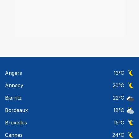
Angers
13
°C
Ciel 
Annecy
20
°C
Ciel 
Biarritz
22
°C
Ciel 
Bordeaux
18
°C
Ciel 
Bruxelles
15
°C
Ciel 
Cannes
24
°C