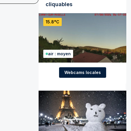
cliquables
15.8°C
air : moyen
Webcams locales