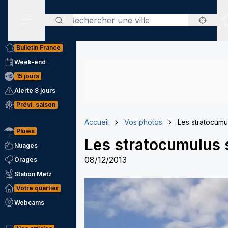
Rechercher
Menu secondaire
Bulletin France
Week-end
15 jours
Alerte 8 jours
Prévi. saison
Accueil
Vos photos
Les stratocumul
Pluies
Les stratocumulus s
Nuages
08/12/2013
Orages
Station Metz
Votre quartier
Webcams