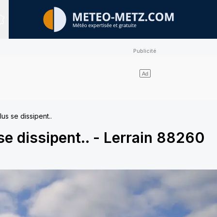
Sites expertisés
us se dissipent..
e dissipent..
-
Lerrain 88260