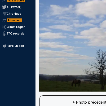
Nos articles
X (Twitter)
Chronique
Almanach
Climat région
T°C records
Faire un don
Photo précéden