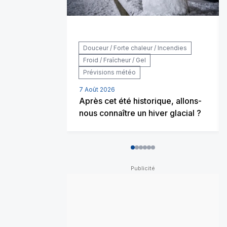
Douceur / Forte chaleur / Incendies
Froid / Fraîcheur / Gel
Prévisions météo
7 Août 2026
Après cet été historique, allons-
nous connaître un hiver glacial ?
0
1
2
3
4
5