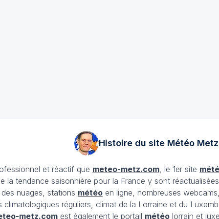
Histoire du site Météo
Metz
rofessionnel et réactif que
meteo-metz.com
, le 1er site
mét
ue la tendance saisonnière pour la France y sont réactualisée
et des nuages, stations
météo
en ligne, nombreuses webcams,
ans climatologiques réguliers, climat de la Lorraine et du Lux
eteo-metz.com
est également le portail
météo
lorrain et lu