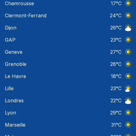
Chamrousse
17
°C
Ciel 
Clermont-Ferrand
24
°C
Ciel 
Dijon
26
°C
Ciel 
GAP
23
°C
Ciel 
Geneve
27
°C
Ciel 
Grenoble
28
°C
Ciel 
Le Havre
18
°C
Ciel 
Lille
23
°C
Ciel 
Londres
22
°C
Ciel 
Lyon
29
°C
Ciel 
Marseille
31
°C
Ciel 