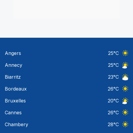
Angers
25
°C
Ciel 
Annecy
25
°C
Ciel 
Biarritz
23
°C
Ciel 
Bordeaux
26
°C
Ciel 
Bruxelles
20
°C
Ciel 
Cannes
26
°C
Ciel 
Chambery
28
°C
Ciel 