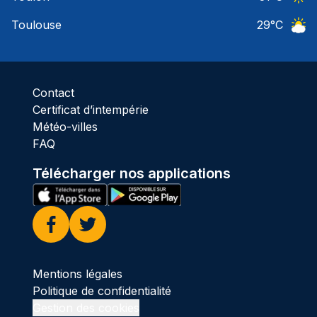
Ciel 
Toulouse
29
°C
Ciel 
Contact
Certificat d’intempérie
Météo-villes
FAQ
Télécharger nos applications
Facebook
Twitter
Mentions légales
Politique de confidentialité
Gestion des cookies