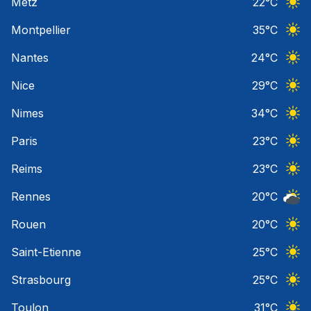
Metz
22
°C
Ciel 
Montpellier
35
°C
Ciel 
Nantes
24
°C
Ciel 
Nice
29
°C
Ciel 
Nimes
34
°C
Ciel 
Paris
23
°C
Ciel 
Reims
23
°C
Ciel 
Rennes
20
°C
Ciel 
Rouen
20
°C
Ciel 
Saint-Etienne
25
°C
Ciel 
Strasbourg
25
°C
Ciel 
Toulon
31
°C