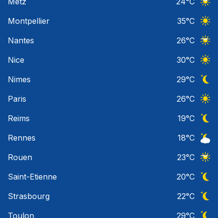
Metz
24
°C
Ciel 
Montpellier
35
°C
Ciel 
Nantes
26
°C
Ciel 
Nice
30
°C
Ciel 
Nimes
29
°C
Ciel 
Paris
26
°C
Ciel 
Reims
19
°C
Ciel 
Rennes
18
°C
Ciel 
Rouen
23
°C
Ciel 
Saint-Etienne
20
°C
Ciel 
Strasbourg
22
°C
Ciel 
Toulon
29
°C