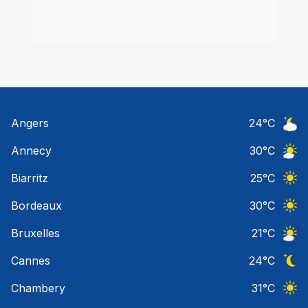
Angers
24
°C
Ciel 
Annecy
30
°C
Ciel 
Biarritz
25
°C
Ciel 
Bordeaux
30
°C
Ciel 
Bruxelles
21
°C
Ciel 
Cannes
24
°C
Ciel 
Chambery
31
°C
Ciel 