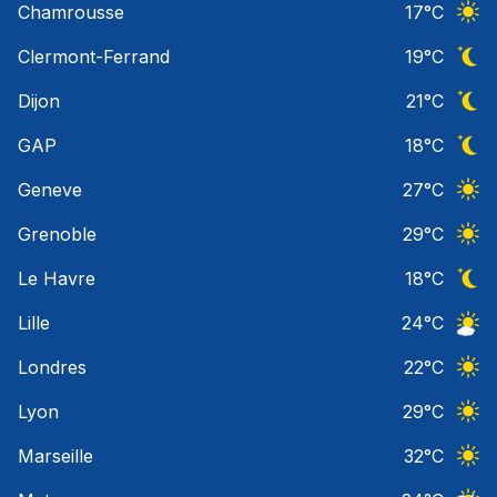
Chamrousse
17
°C
Ciel 
Clermont-Ferrand
19
°C
Ciel 
Dijon
21
°C
Ciel 
GAP
18
°C
Ciel 
Geneve
27
°C
Ciel 
Grenoble
29
°C
Ciel 
Le Havre
18
°C
Ciel 
Lille
24
°C
Ciel 
Londres
22
°C
Ciel 
Lyon
29
°C
Ciel 
Marseille
32
°C
Ciel 