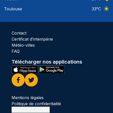
Ciel 
Toulouse
33
°C
Ciel 
Contact
Certificat d’intempérie
Météo-villes
FAQ
Télécharger nos applications
Facebook
Twitter
Mentions légales
Politique de confidentialité
Gestion des cookies