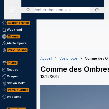
Rechercher
Menu secondaire
Bulletin France
Week-end
15 jours
Alerte 8 jours
Prévi. saison
Accueil
Vos photos
Comme des Om
Pluies
Comme des Ombres
Nuages
12/12/2013
Orages
Station Metz
Votre quartier
Webcams