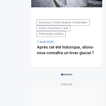
Douceur / Forte chaleur / Incendies
Froid / Fraîcheur / Gel
Prévisions météo
7 Août 2026
Après cet été historique, allons-
nous connaître un hiver glacial ?
0
1
2
3
4
5