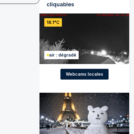
cliquables
18.1°C
air : dégradé
Webcams locales