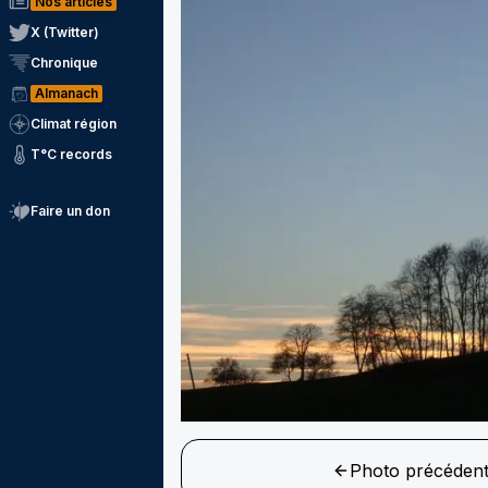
Nos articles
X (Twitter)
Chronique
Almanach
Climat région
T°C records
Faire un don
Photo précéden