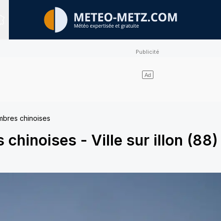
Sites expertisés
bres chinoises
 chinoises
-
Ville sur illon (88)