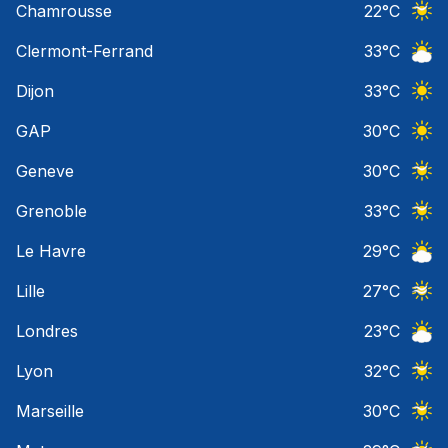
Chamrousse
22
°C
Ciel 
Clermont-Ferrand
33
°C
Ciel 
Dijon
33
°C
Ciel 
GAP
30
°C
Ciel 
Geneve
30
°C
Ciel 
Grenoble
33
°C
Ciel 
Le Havre
29
°C
Ciel 
Lille
27
°C
Ciel 
Londres
23
°C
Ciel 
Lyon
32
°C
Ciel 
Marseille
30
°C
Ciel 