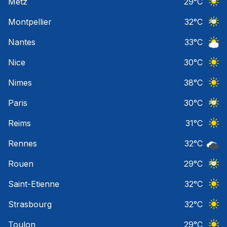
Metz
29
°C
Ciel 
Montpellier
32
°C
Ciel 
Nantes
33
°C
Ciel 
Nice
30
°C
Ciel 
Nimes
38
°C
Ciel 
Paris
30
°C
Ciel 
Reims
31
°C
Ciel 
Rennes
32
°C
Ciel 
Rouen
29
°C
Ciel 
Saint-Etienne
32
°C
Ciel 
Strasbourg
32
°C
Ciel 
Toulon
29
°C