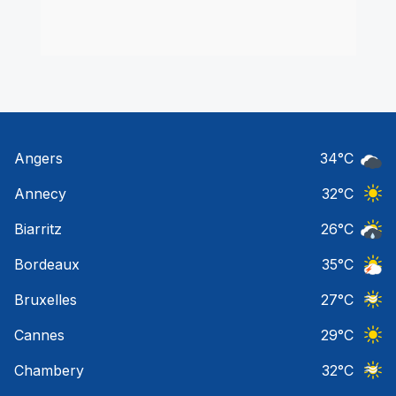
Angers
34
°C
Ciel 
Annecy
32
°C
Ciel 
Biarritz
26
°C
Risqu
Bordeaux
35
°C
Orage
Bruxelles
27
°C
Ciel 
Cannes
29
°C
Ciel 
Chambery
32
°C
Ciel 