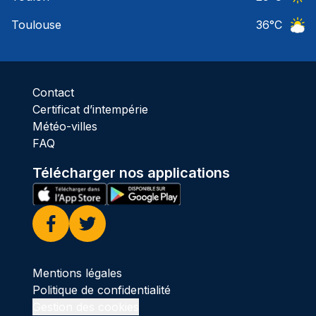
Ciel 
Toulouse
36
°C
Ciel 
Contact
Certificat d’intempérie
Météo-villes
FAQ
Télécharger nos applications
Facebook
Twitter
Mentions légales
Politique de confidentialité
Gestion des cookies