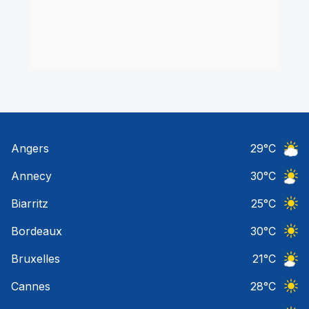
Angers
29
°C
Ciel 
Annecy
30
°C
Ciel 
Biarritz
25
°C
Ciel 
Bordeaux
30
°C
Ciel 
Bruxelles
21
°C
Ciel 
Cannes
28
°C
Ciel 