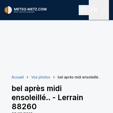
FR
Rechercher
Menu
Menu des
Accueil
Vos photos
bel après midi ensoleillé..
bel après midi
ensoleillé..
-
Lerrain
88260