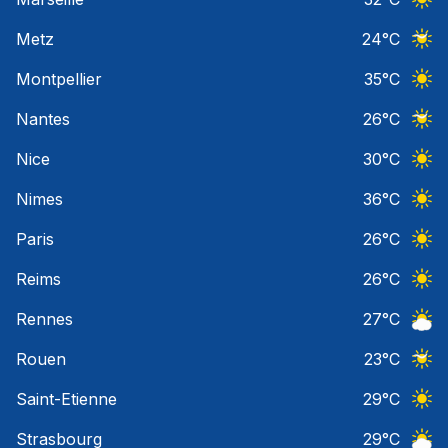
Ciel 
Metz
24
°C
Ciel 
Montpellier
35
°C
Ciel 
Nantes
26
°C
Ciel 
Nice
30
°C
Ciel 
Nimes
36
°C
Ciel 
Paris
26
°C
Ciel 
Reims
26
°C
Ciel 
Rennes
27
°C
Ciel 
Rouen
23
°C
Ciel 
Saint-Etienne
29
°C
Ciel 
Strasbourg
29
°C