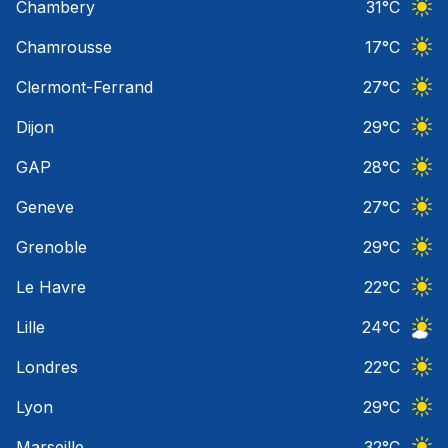
Chambery
31
°C
Ciel 
Chamrousse
17
°C
Ciel 
Clermont-Ferrand
27
°C
Ciel 
Dijon
29
°C
Ciel 
GAP
28
°C
Ciel 
Geneve
27
°C
Ciel 
Grenoble
29
°C
Ciel 
Le Havre
22
°C
Ciel 
Lille
24
°C
Ciel 
Londres
22
°C
Ciel 
Lyon
29
°C
Ciel 
Marseille
32
°C