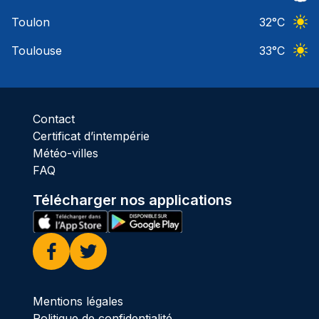
Ciel 
Toulon
32
°C
Ciel 
Toulouse
33
°C
Ciel 
Contact
Certificat d’intempérie
Météo-villes
FAQ
Télécharger nos applications
Facebook
Twitter
Mentions légales
Politique de confidentialité