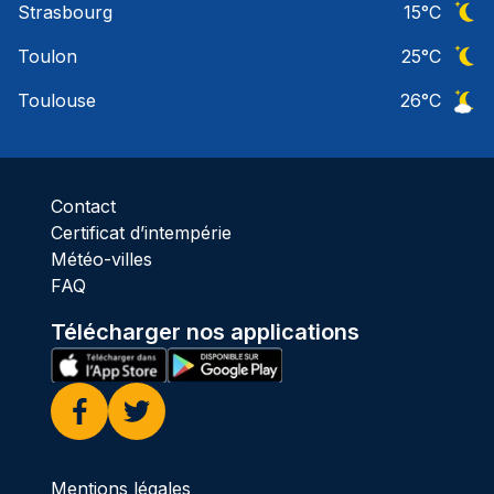
Strasbourg
15
°C
Ciel 
Toulon
25
°C
Ciel 
Toulouse
26
°C
Ciel 
Contact
Certificat d’intempérie
Météo-villes
FAQ
Télécharger nos applications
Facebook
Twitter
Mentions légales