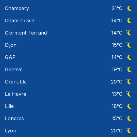
Ciel 
Chambery
21
°C
Ciel 
Chamrousse
14
°C
Ciel 
Clermont-Ferrand
14
°C
Ciel 
Dijon
15
°C
Ciel 
GAP
14
°C
Ciel 
Geneve
19
°C
Ciel 
Grenoble
20
°C
Ciel 
Le Havre
13
°C
Ciel 
Lille
18
°C
Ciel 
Londres
15
°C
Ciel 
Lyon
20
°C