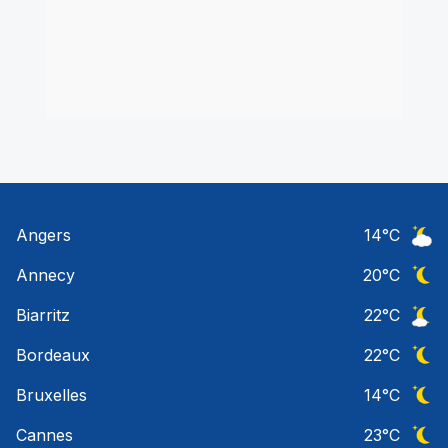
Angers
14
°C
Ciel 
Annecy
20
°C
Ciel 
Biarritz
22
°C
Ciel 
Bordeaux
22
°C
Ciel 
Bruxelles
14
°C
Ciel 
Cannes
23
°C