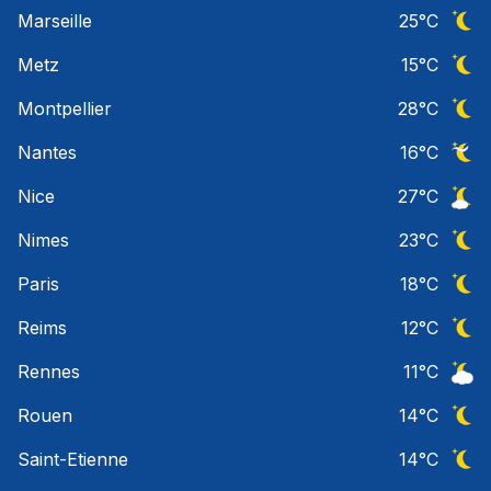
Ciel 
Marseille
25
°C
Ciel 
Metz
15
°C
Ciel 
Montpellier
28
°C
Ciel 
Nantes
16
°C
Ciel 
Nice
27
°C
Ciel 
Nimes
23
°C
Ciel 
Paris
18
°C
Ciel 
Reims
12
°C
Ciel 
Rennes
11
°C
Ciel 
Rouen
14
°C
Ciel 
Saint-Etienne
14
°C
Ciel 