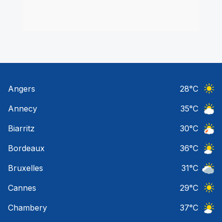
Angers
28
°C
Ciel 
Annecy
35
°C
Ciel 
Biarritz
30
°C
Orage
Bordeaux
36
°C
Ciel 
Bruxelles
31
°C
Ciel 
Cannes
29
°C
Ciel 
Chambery
37
°C
Ciel 