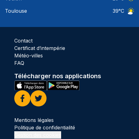
Ciel 
Toulouse
39
°C
Ciel 
Contact
Certificat d’intempérie
Météo-villes
FAQ
Télécharger nos applications
Facebook
Twitter
Mentions légales
Politique de confidentialité
Gestion des cookies