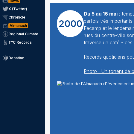
news
X (Twitter)
Du 5 au 16 mai
: temps
Chronicle
parfois très importants
2000
Almanach
Fécamp et le lendemain
Regional Climate
rues du centre-ville s
traverse un café - ces 
T°C Records
Records quotidiens pou
Donation
Photo : Un torrent de 