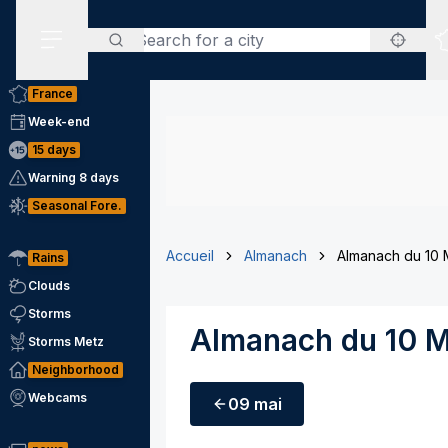
Search
Secondary Menu
France
Week-end
15 days
Warning 8 days
Seasonal Fore.
Accueil
Almanach
Almanach du 10 
Rains
Clouds
Storms
Almanach du 10 M
Storms Metz
Neighborhood
Webcams
09 mai