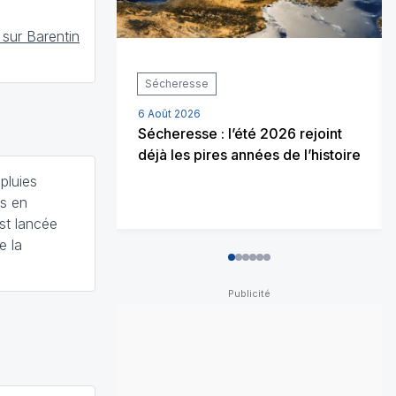
 sur Barentin
Sécheresse
6 Août 2026
Sécheresse : l’été 2026 rejoint
déjà les pires années de l’histoire
pluies
es en
st lancée
e la
0
1
2
3
4
5