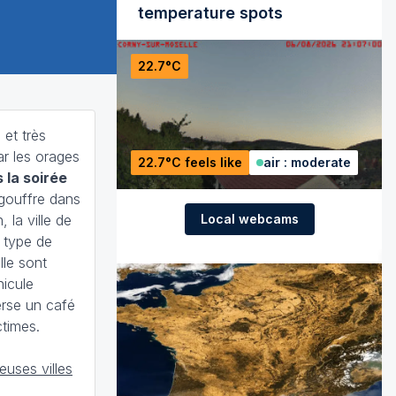
temperature spots
22.7°C
 et très
r les orages
22.7°C feels like
air : moderate
 la soirée
ngouffre dans
Local webcams
 la ville de
 type de
lle sont
icule
erse un café
ctimes.
uses villes