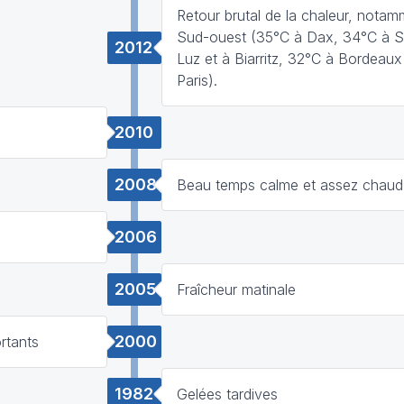
Retour brutal de la chaleur, notam
Sud-ouest (35°C à Dax, 34°C à S
2012
Luz et à Biarritz, 32°C à Bordeau
Paris).
2010
2008
Beau temps calme et assez chaud
2006
2005
Fraîcheur matinale
2000
rtants
1982
Gelées tardives