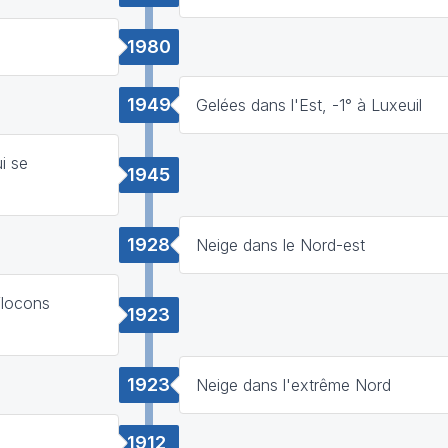
1980
1949
Gelées dans l'Est, -1° à Luxeuil
i se
1945
1928
Neige dans le Nord-est
flocons
1923
1923
Neige dans l'extrême Nord
1912