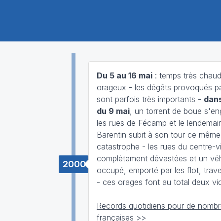
Du 5 au 16 mai
: temps très chaud
orageux - les dégâts provoqués pa
sont parfois très importants -
dans
du 9 mai
, un torrent de boue s'e
les rues de Fécamp et le lendemain,
Barentin subit à son tour ce même
catastrophe - les rues du centre-vi
complètement dévastées et un véh
2000
occupé, emporté par les flot, trav
- ces orages font au total deux vi
Records quotidiens pour de nombre
françaises >>