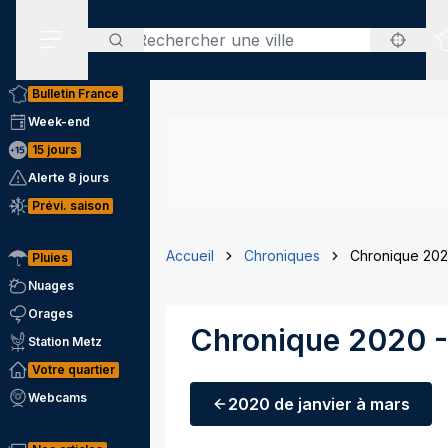
Rechercher
Menu secondaire
Bulletin France
Week-end
15 jours
Alerte 8 jours
Prévi. saison
Accueil
Chroniques
Chronique 2020
Pluies
Nuages
Orages
Chronique 2020 - 
Station Metz
Votre quartier
Webcams
2020
de janvier à mars