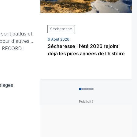
Sécheresse
sont battus et
6 Août 2026
pour d'autres...
Sécheresse : l’été 2026 rejoint
UN RECORD !
déjà les pires années de l’histoire
plages
0
1
2
3
4
5