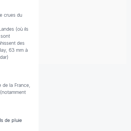
de crues du
Landes (où ils
 sont
ahissent des
blay, 63 mm à
dar)
e de la France,
e (notamment
s de pluie