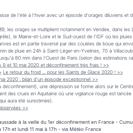
sse de l'été à l'hiver avec un épisode d'orages diluviens et 
20
, les orages se multiplient notamment en Vendée, dans les 
êle), le Maine-et-Loire et le Sud-ouest de l'IDF où les pluies
nves est en partie traversé par des coulées de boue qui env
 mm de pluie en 24h à Saint-Léger-en-Yvelines, 70 à Villacou
squ'à 80 mm dans l'Ouest de Paris (selon des estimations ra
9 et 10 mai 2020 et déconfinement très frais ! >>
>
Le retour du froid ... pour les Saints de Glace 2020 ! >>
mai 2020 : bilan d'un épisode exceptionnel >>
du déconfinement), une dépression se forme alors sur le Centr
nent des crues en Aquitaine où une vigilance rouge est lancé
qui aura été surestimée).
 observées >>
ssade à la veille du 1er déconfinement en France - Cumul
 17h et lundi 11 mai à 17h - via Météo France