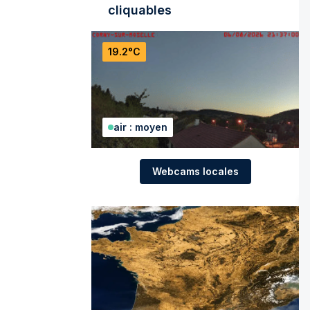
cliquables
19.2°C
air : moyen
Webcams locales