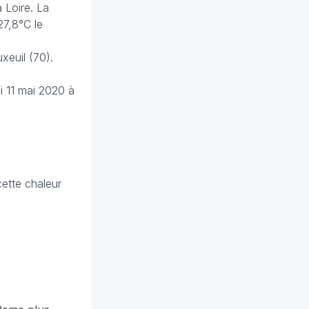
a Loire. La
27,8°C le
xeuil (70).
i 11 mai 2020 à
cette chaleur