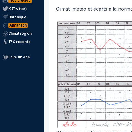
Nos articles
Climat, météo et écarts à la norm
X (Twitter)
Chronique
Almanach
Climat région
T°C records
Faire un don